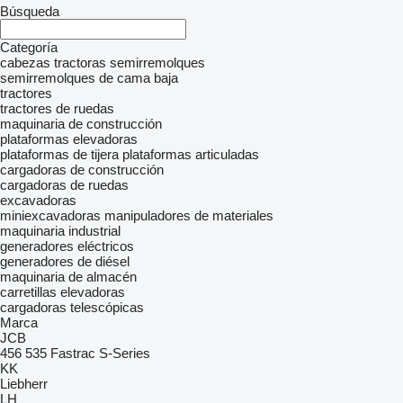
Búsqueda
Categoría
cabezas tractoras
semirremolques
semirremolques de cama baja
tractores
tractores de ruedas
maquinaria de construcción
plataformas elevadoras
plataformas de tijera
plataformas articuladas
cargadoras de construcción
cargadoras de ruedas
excavadoras
miniexcavadoras
manipuladores de materiales
maquinaria industrial
generadores eléctricos
generadores de diésel
maquinaria de almacén
carretillas elevadoras
cargadoras telescópicas
Marca
JCB
456
535
Fastrac
S-Series
KK
Liebherr
LH