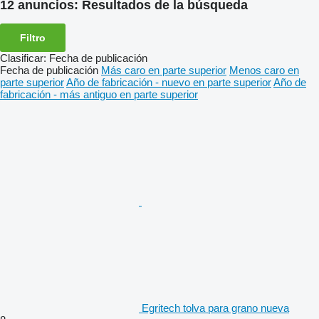
12 anuncios:
Resultados de la búsqueda
Filtro
Clasificar
:
Fecha de publicación
Fecha de publicación
Más caro en parte superior
Menos caro en
parte superior
Año de fabricación - nuevo en parte superior
Año de
fabricación - más antiguo en parte superior
Egritech tolva para grano nueva