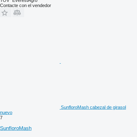
TOV "EverestAgro"
Contacte con el vendedor
SunfloroMash cabezal de girasol
nuevo
7
SunfloroMash