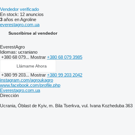
Vendedor verificado
En stock:
12 anuncios
3
años en Agroline
everestagro.com.ua
Suscribirse al vendedor
EverestAgro
Idiomas:
ucraniano
+380 68 079...
Mostrar
+380 68 079 3985
Llámame Ahora
+380 99 203...
Mostrar
+380 99 203 2042
instagram.com/agroukagro
www.facebook.com/profile.php
Everestagro.com.ua
Dirección
Ucrania, Óblast de Kyiv, m. Bila Tserkva, vul. Ivana Kozheduba 363