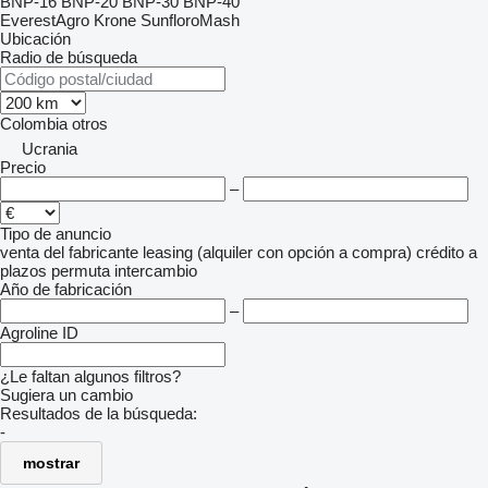
BNP-16
BNP-20
BNP-30
BNP-40
EverestAgro
Krone
SunfloroMash
Ubicación
Radio de búsqueda
Colombia
otros
Ucrania
Precio
–
Tipo de anuncio
venta
del fabricante
leasing (alquiler con opción a compra)
crédito
a
plazos
permuta
intercambio
Año de fabricación
–
Agroline ID
¿Le faltan algunos filtros?
Sugiera un cambio
Resultados de la búsqueda:
-
mostrar