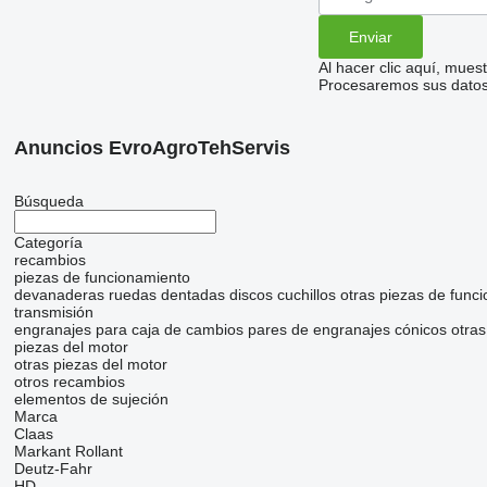
Al hacer clic aquí, mue
Procesaremos sus datos 
Anuncios EvroAgroTehServis
Búsqueda
Categoría
recambios
piezas de funcionamiento
devanaderas
ruedas dentadas
discos
cuchillos
otras piezas de func
transmisión
engranajes para caja de cambios
pares de engranajes cónicos
otras
piezas del motor
otras piezas del motor
otros recambios
elementos de sujeción
Marca
Claas
Markant
Rollant
Deutz-Fahr
HD