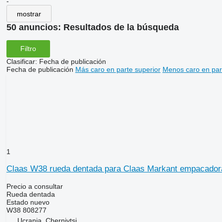
-
mostrar
50 anuncios:
Resultados de la búsqueda
Filtro
Clasificar
:
Fecha de publicación
Fecha de publicación
Más caro en parte superior
Menos caro en par
1
Claas W38 rueda dentada para Claas Markant empacador
Precio a consultar
Rueda dentada
Estado
nuevo
W38 808277
Ucrania, Chernivtsi