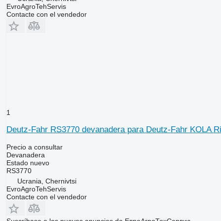
EvroAgroTehServis
Contacte con el vendedor
1
Deutz-Fahr RS3770 devanadera para Deutz-Fahr KOLA R
Precio a consultar
Devanadera
Estado
nuevo
RS3770
Ucrania, Chernivtsi
EvroAgroTehServis
Contacte con el vendedor
Suscríbase a los nuevos anuncios de ЕвроАгроТехСервис