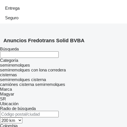
Entrega
Seguro
Anuncios Fredotrans Solid BVBA
Búsqueda
Categoría
semirremolques
semirremolques con lona corredera
cisternas
semirremolques cisterna
camiónes cisterna semirremolques
Marca
Magyar
SR
Ubicación
Radio de búsqueda
Colombia