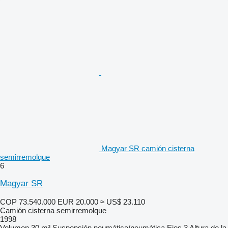
Magyar SR camión cisterna
semirremolque
6
Magyar SR
COP 73.540.000
EUR 20.000
≈ US$ 23.110
Camión cisterna semirremolque
1998
Volumen
30 m³
Suspensión
neumática/neumática
Ejes
3
Altura de la