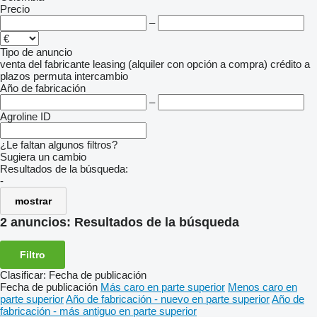
Precio
–
Tipo de anuncio
venta
del fabricante
leasing (alquiler con opción a compra)
crédito
a
plazos
permuta
intercambio
Año de fabricación
–
Agroline ID
¿Le faltan algunos filtros?
Sugiera un cambio
Resultados de la búsqueda:
-
mostrar
2 anuncios:
Resultados de la búsqueda
Filtro
Clasificar
:
Fecha de publicación
Fecha de publicación
Más caro en parte superior
Menos caro en
parte superior
Año de fabricación - nuevo en parte superior
Año de
fabricación - más antiguo en parte superior