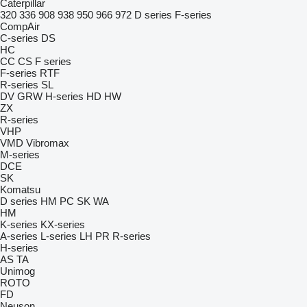
Caterpillar
320
336
908
938
950
966
972
D series
F-series
CompAir
C-series
DS
HC
CC
CS
F series
F-series
RTF
R-series
SL
DV
GRW
H-series
HD
HW
ZX
R-series
VHP
VMD
Vibromax
M-series
DCE
SK
Komatsu
D series
HM
PC
SK
WA
HM
K-series
KX-series
A-series
L-series
LH
PR
R-series
H-series
AS
TA
Unimog
ROTO
FD
Neuson