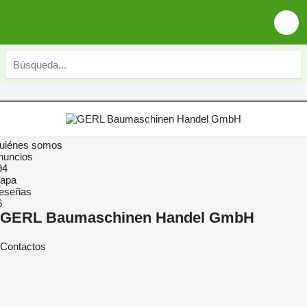
uiénes somos
nuncios
94
apa
eseñas
6
GERL Baumaschinen Handel GmbH
Contactos