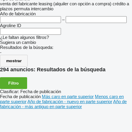
venta
del fabricante
leasing (alquiler con opción a compra)
crédito
a
plazos
permuta
intercambio
Año de fabricación
–
Agroline ID
¿Le faltan algunos filtros?
Sugiera un cambio
Resultados de la búsqueda:
-
mostrar
294 anuncios:
Resultados de la búsqueda
Filtro
Clasificar
:
Fecha de publicación
Fecha de publicación
Más caro en parte superior
Menos caro en
parte superior
Año de fabricación - nuevo en parte superior
Año de
fabricación - más antiguo en parte superior