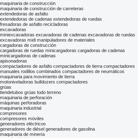
maquinaria de construcción
maquinaria de construcción de carreteras
extendedoras de asfalto
extendedoras de cadenas
extendedoras de ruedas
fresadoras de asfalto
recicladoras
excavadoras
miniexcavadoras
excavadoras de cadenas
excavadoras de ruedas
excavadoras midi
manipuladores de materiales
cargadoras de construcción
cargadoras de ruedas
minicargadoras
cargadoras de cadenas
minicargadoras de cadenas
apisonadoras
compactadores de asfalto
compactadores de tierra
compactadores
manuales
rodillos combinados
compactadores de neumáticos
maquinaria para movimiento de tierra
motoniveladoras
bulldozers
compactadores
grúas
tiendetubos
grúas todo terreno
maquinaria de perforación
máquinas perforadoras
maquinaria industrial
compresores
compresores móviles
generadores eléctricos
generadores de diésel
generadores de gasolina
maquinaria de minería