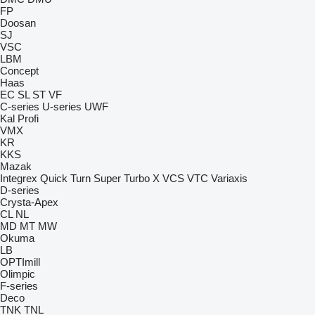
FP
Doosan
SJ
VSC
LBM
Concept
Haas
EC
SL
ST
VF
C-series
U-series
UWF
Kal
Profi
VMX
KR
KKS
Mazak
Integrex
Quick Turn
Super Turbo X
VCS
VTC
Variaxis
D-series
Crysta-Apex
CL
NL
MD
MT
MW
Okuma
LB
OPTImill
Olimpic
F-series
Deco
TNK
TNL