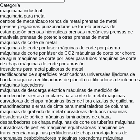
Categoría
maquinaria industrial
maquinaria para metal
centros de mecanizado
tornos de metal
prensas de metal
prensas plegadoras
punzonadoras de torreta
prensas de
estampación
prensas hidráulicas
prensas mecánicas
prensas de
manivela
prensas de potencia
otras prensas de metal
máquinas de corte de metal
máquinas de corte por láser
máquinas de corte por plasma
máquinas de corte por láser de CO2
máquinas de corte por chorro
de agua
máquinas de corte por láser para tubos
máquinas de corte
de chapa
máquinas de corte por abrasión
fresadoras para metal
pulidoras de metal
rectificadoras de superficies
rectificadoras universales
lijadoras de
banda
máquinas rectificadoras de plantilla
rectificadoras de interiores
máquinas lapeadoras
máquinas de descarga eléctrica
máquinas de medición de
coordenadas
sierras circulares para corte de metal
máquinas
curvadoras de chapa
máquinas láser de fibra
cizallas de guillotina
mandrinadoras
sierras de cinta para metal
taladros de columna
máquinas de grabado de metal
curvadoras de tubos
máquinas
fresadoras de pórtico
máquinas laminadoras de chapa
desbarbadoras de chapa
máquinas de corte de tuberías
máquinas
curvadoras de perfiles
máquinas equilibradoras
máquinas de
transferencia
máquinas perfiladoras de chapa
mortajadoras de
engranajes
desbobinadores
máquinas roscadoras
máquinas