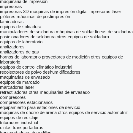
maquinaria de impresión
impresoras
impresoras 3D
máquinas de impresión digital
impresoras láser
plóteres
máquinas de postimpresión
laminadoras
equipos de soldadura
manipuladores de soldadura
máquinas de soldar
líneas de soldadura
posicionadores de soldadura
otros equipos de soldadura
equipos de laboratorio
analizadores
analizadores de gas
hornos de laboratorio
proyectores de medición
otros equipos de
laboratorio
equipos de control climático industrial
recolectores de polvo
deshumidificadores
maquinarias de envasado
equipos de marcado
marcadores láser
retractiladoras
otras maquinarias de envasado
compresores
compresores estacionarios
equipamiento para estaciones de servicio
máquinas de chorro de arena
otros equipos de servicio automotriz
equipos de reciclaje
trituradors industrial
cintas transportadoras
transportadores de rodillos