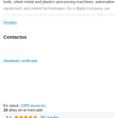
tools, sheet metal and plastics processing machines, automation
equipment, and related technologies. As a digital company, we
use advanced technology and data-driven solutions to deliver the
best market prices for both sellers and buyers.
Detalles
Contactos
Vendedor verificado
En stock:
1999 anuncios
10
años en el mercado
5.0
397 reseñas