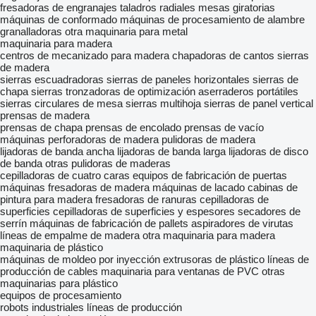
fresadoras de engranajes
taladros radiales
mesas giratorias
máquinas de conformado
máquinas de procesamiento de alambre
granalladoras
otra maquinaria para metal
maquinaria para madera
centros de mecanizado para madera
chapadoras de cantos
sierras
de madera
sierras escuadradoras
sierras de paneles horizontales
sierras de
chapa
sierras tronzadoras de optimización
aserraderos portátiles
sierras circulares de mesa
sierras multihoja
sierras de panel vertical
prensas de madera
prensas de chapa
prensas de encolado
prensas de vacío
máquinas perforadoras de madera
pulidoras de madera
lijadoras de banda ancha
lijadoras de banda larga
lijadoras de disco
de banda
otras pulidoras de maderas
cepilladoras de cuatro caras
equipos de fabricación de puertas
máquinas fresadoras de madera
máquinas de lacado
cabinas de
pintura para madera
fresadoras de ranuras
cepilladoras de
superficies
cepilladoras de superficies y espesores
secadores de
serrín
máquinas de fabricación de pallets
aspiradores de virutas
líneas de empalme de madera
otra maquinaria para madera
maquinaria de plástico
máquinas de moldeo por inyección
extrusoras de plástico
líneas de
producción de cables
maquinaria para ventanas de PVC
otras
maquinarias para plástico
equipos de procesamiento
robots industriales
líneas de producción