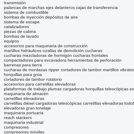
transmisión
palancas de marchas
ejes delanteros
cajas de transferencia
sistema de combustible
bombas de inyección
depósitos de aire
sistema de escape
catalizadores
piezas de cabina
bombas de lavado
equipos
accesorios para maquinaria de construcción
martillos hidráulicos
cizallas de demolición
cucharas
cucharas mezcladoras de hormigón
cucharas frontales
compactadores para excavadora
herramientas de perforación
barrenas para tierra
cucharas de mordazas
ripper
cortadores de tambor
martillos vibrato
horquillas para grúa
cortadores de tambor rotatorio
accesorios para carretillas elevadoras
plataformas de trabajo
plumas cargadoras
horquillas telescópicas
ex
maquinaria de almacén
carretillas elevadoras
carretillas diésel
cargadoras telescópicas
carretillas elevadoras todo
elevadoras gran tonelaje
maquinaria portuaria
reach stackers
maquinaria industrial
compresores
compresores móviles