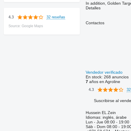
In addition, Golden Targe
Detalles
32 reseñas
4.3
Contactos
Source: Google Maps
Vendedor verificado
En stock:
268 anuncios
7
años en Agroline
32
4.3
Suscribirse al vend
Hussein EL Zein
Idiomas:
inglés, árabe
Lun - Jue
08:00 - 19:00
Sáb - Dom
08:00 - 19:0