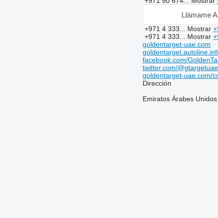
+971 50 674...
Mostrar
Llámame A
+971 4 333...
Mostrar
+
+971 4 333...
Mostrar
+
goldentarget-uae.com
goldentarget.autoline.inf
facebook.com/GoldenT
twitter.com/@gtargetuae
goldentarget-uae.com/co
Dirección
Emiratos Árabes Unidos