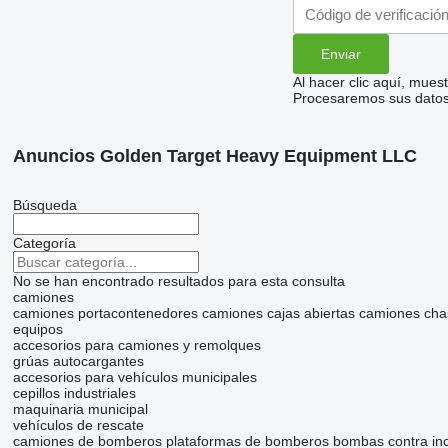
Al hacer clic aquí, mue
Procesaremos sus datos 
Anuncios Golden Target Heavy Equipment LLC
Búsqueda
Categoría
No se han encontrado resultados para esta consulta
camiones
camiones portacontenedores
camiones cajas abiertas
camiones cha
equipos
accesorios para camiones y remolques
grúas autocargantes
accesorios para vehículos municipales
cepillos industriales
maquinaria municipal
vehículos de rescate
camiones de bomberos
plataformas de bomberos
bombas contra in