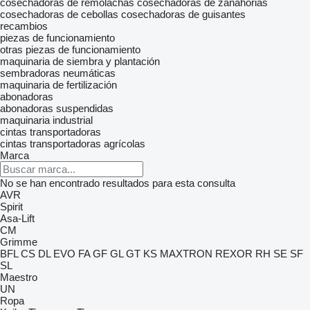
cosechadoras de remolachas
cosechadoras de zanahorias
cosechadoras de cebollas
cosechadoras de guisantes
recambios
piezas de funcionamiento
otras piezas de funcionamiento
maquinaria de siembra y plantación
sembradoras neumáticas
maquinaria de fertilización
abonadoras
abonadoras suspendidas
maquinaria industrial
cintas transportadoras
cintas transportadoras agrícolas
Marca
No se han encontrado resultados para esta consulta
AVR
Spirit
Asa-Lift
CM
Grimme
BFL
CS
DL
EVO
FA
GF
GL
GT
KS
MAXTRON
REXOR
RH
SE
SF
SL
Maestro
UN
Ropa