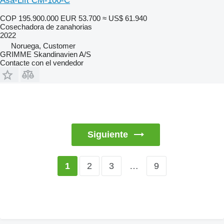
Asa-Lift CM-100-C
COP 195.900.000
EUR 53.700
≈ US$ 61.940
Cosechadora de zanahorias
2022
Noruega, Customer
GRIMME Skandinavien A/S
Contacte con el vendedor
Siguiente
2
3
…
9
1