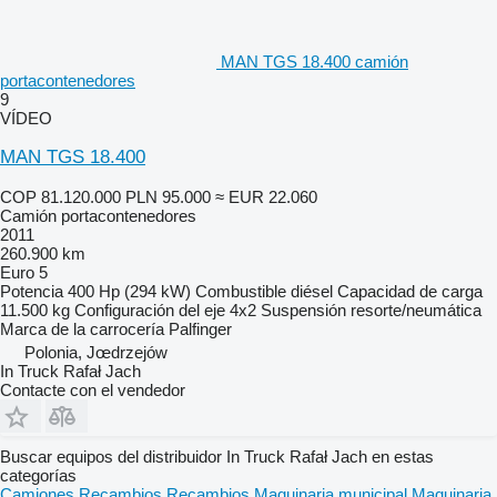
MAN TGS 18.400 camión
portacontenedores
9
VÍDEO
MAN TGS 18.400
COP 81.120.000
PLN 95.000
≈ EUR 22.060
Camión portacontenedores
2011
260.900 km
Euro 5
Potencia
400 Hp (294 kW)
Combustible
diésel
Capacidad de carga
11.500 kg
Configuración del eje
4x2
Suspensión
resorte/neumática
Marca de la carrocería
Palfinger
Polonia, Jœdrzejów
In Truck Rafał Jach
Contacte con el vendedor
Buscar equipos del distribuidor In Truck Rafał Jach en estas
categorías
Camiones
Recambios
Recambios
Maquinaria municipal
Maquinaria