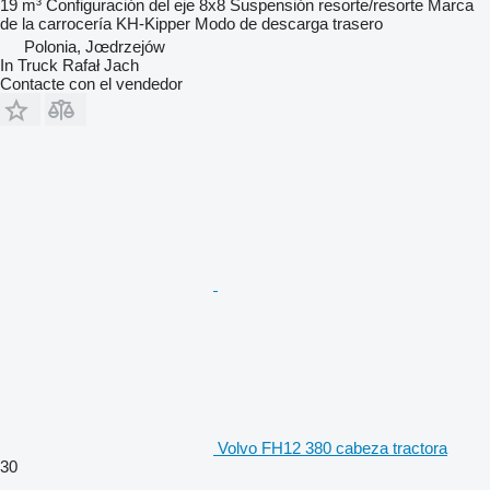
19 m³
Configuración del eje
8x8
Suspensión
resorte/resorte
Marca
de la carrocería
KH-Kipper
Modo de descarga
trasero
Polonia, Jœdrzejów
In Truck Rafał Jach
Contacte con el vendedor
Volvo FH12 380 cabeza tractora
30