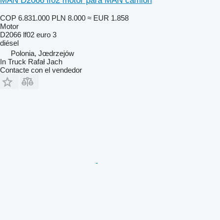
MAN D2066 lf02 motor para MAN camión
COP 6.831.000
PLN 8.000
≈ EUR 1.858
Motor
D2066 lf02 euro 3
diésel
Polonia, Jœdrzejów
In Truck Rafał Jach
Contacte con el vendedor