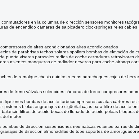
e
conmutadores en la columna de dirección
sensores
monitores
tacógr
uras de encendido
cámaras de salpicadero
clockspringes
relés
cables
compresores de aires acondicionados
aires acondicionados
pecios de parabrisas
techos solares
spoilers
bombas de elevación de c
de puerta
viseras parasoles
radios de coche
cerraduras
retrovisores 
sores
asientos
mangueras de radiador
neveras para coche
airbags
cor
nches de remolque
chasis
quintas ruedas
parachoques
cajas de herra
res de freno
válvulas solenoides
cámaras de freno
compresores neum
es
fijaciones
bombas de aceite
turbocompresores
culatas
cárteres
reci
or
pistones
bielas
engranajes de cigüeñal
cajas para filtro de aceite
enf
e balancín
filtros de aceite
bocas de llenado de aceite
poleas
bloques d
s del motor
s
bombas de dirección
suspensiónes neumáticas
volantes
barras de di
granajes de dirección
almohadillas de tope
soportes de amortiguadore