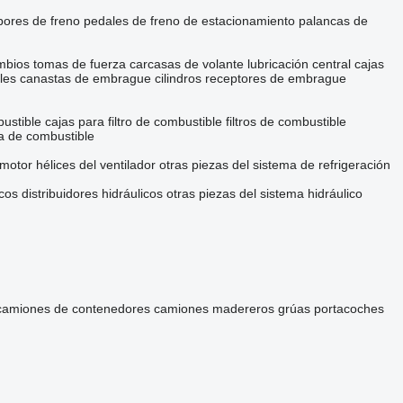
ores de freno
pedales de freno de estacionamiento
palancas de
mbios
tomas de fuerza
carcasas de volante
lubricación central
cajas
les
canastas de embrague
cilindros receptores de embrague
ustible
cajas para filtro de combustible
filtros de combustible
ma de combustible
 motor
hélices del ventilador
otras piezas del sistema de refrigeración
icos
distribuidores hidráulicos
otras piezas del sistema hidráulico
camiones de contenedores
camiones madereros
grúas portacoches