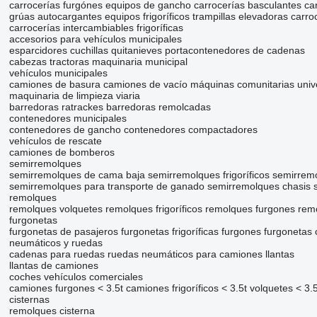
carrocerías furgónes
equipos de gancho
carrocerías basculantes
ca
grúas autocargantes
equipos frigoríficos
trampillas elevadoras
carro
carrocerías intercambiables frigoríficas
accesorios para vehículos municipales
esparcidores
cuchillas quitanieves
portacontenedores de cadenas
cabezas tractoras
maquinaria municipal
vehículos municipales
camiones de basura
camiones de vacío
máquinas comunitarias univ
maquinaria de limpieza viaria
barredoras
ratrackes
barredoras remolcadas
contenedores municipales
contenedores de gancho
contenedores compactadores
vehículos de rescate
camiones de bomberos
semirremolques
semirremolques de cama baja
semirremolques frigoríficos
semirrem
semirremolques para transporte de ganado
semirremolques chasis
remolques
remolques volquetes
remolques frigoríficos
remolques furgones
rem
furgonetas
furgonetas de pasajeros
furgonetas frigoríficas
furgones
furgonetas
neumáticos y ruedas
cadenas para ruedas
ruedas
neumáticos para camiones
llantas
llantas de camiones
coches
vehículos comerciales
camiones furgones < 3.5t
camiones frigoríficos < 3.5t
volquetes < 3.5
cisternas
remolques cisterna