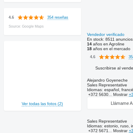
354 reseñas
4.6
Source: Google Maps
Vendedor verificado
En stock:
8511 anuncios
14
años en Agroline
18
años en el mercado
35
4.6
Suscribirse al vend
Alejandro Goyeneche
Sales Representative
Idiomas:
español, francé
+372 5630...
Mostrar
+
Llámame A
Ver todas las fotos (2)
Sales Representative
Idiomas:
estonio, ruso, i
+372 5671...
Mostrar
+