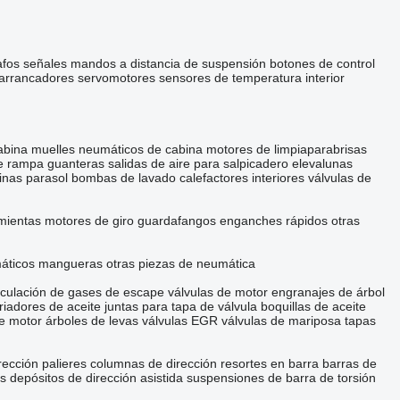
afos
señales
mandos a distancia de suspensión
botones de control
arrancadores
servomotores
sensores de temperatura interior
abina
muelles neumáticos de cabina
motores de limpiaparabrisas
de rampa
guanteras
salidas de aire para salpicadero
elevalunas
tinas parasol
bombas de lavado
calefactores interiores
válvulas de
mientas
motores de giro
guardafangos
enganches rápidos
otras
áticos
mangueras
otras piezas de neumática
rculación de gases de escape
válvulas de motor
engranajes de árbol
riadores de aceite
juntas para tapa de válvula
boquillas de aceite
e motor
árboles de levas
válvulas EGR
válvulas de mariposa
tapas
rección
palieres
columnas de dirección
resortes en barra
barras de
s
depósitos de dirección asistida
suspensiones de barra de torsión