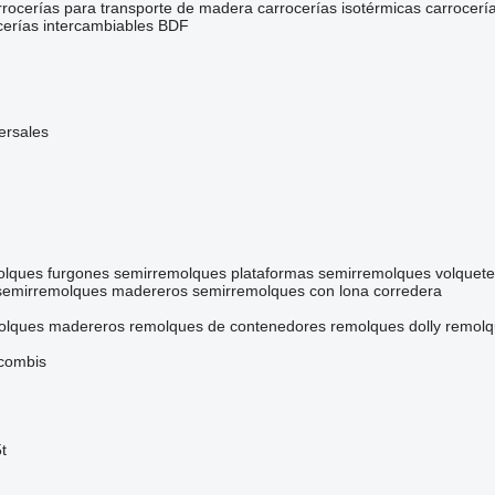
rrocerías para transporte de madera
carrocerías isotérmicas
carrocería
cerías intercambiables BDF
ersales
olques furgones
semirremolques plataformas
semirremolques volquete
semirremolques madereros
semirremolques con lona corredera
olques madereros
remolques de contenedores
remolques dolly
remolq
 combis
t