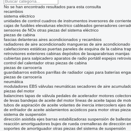
No se han encontrado resultados para esta consulta
recambios
sistema eléctrico
unidades de control
cuadros de instrumentos
inversores de corrient
cajas de fusibles
elevalunas electrico
cableados
generadores
cerrad
sensores de NOx
otras piezas del sistema eléctrico
piezas de cabina
fascias delanteras
aires acondicionados y recambios
radiadores de aire acondicionado
mangueras de aire acondicionado
calefacciones estáticas
puertas
paneles de esquina de la cabina
tra
retrovisores exteriores
cabinas
depósitos de lavaparabrisas
manijas 
cubiertas para salpicadero
aparatos de radio portátil
espejos retrovi
control del calentador
otras piezas de cabina
piezas de carrocería
guardabarros
estribos
parrillas de radiador
cajas para baterías
enga
piezas de carrocería
neumática
moduladores EBS
válvulas neumáticas
secadores de aire
acumulado
piezas del motor
balancines
tapas de válvula
pedales de acelerador
motores
colector
de levas
bandejas de aceite del motor
líneas de aceite
tapas de mot
tubos de aspiración de aceite
volantes de inercia
intercoolers
ejes d
de enfriador de aceite
aislamientos acústicos para motor
otras pieza
sistema de suspensión
dirección asistida
ejes
barras estabilizadoras
suspensión de ballesta
reacción
amortiguadores
bujes de rueda
cremalleras de dirección
en
soportes de amortiguador
otras piezas del sistema de suspensión