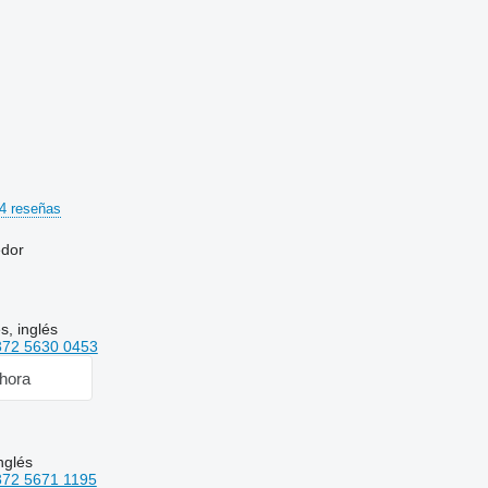
4 reseñas
edor
s, inglés
372 5630 0453
hora
nglés
372 5671 1195