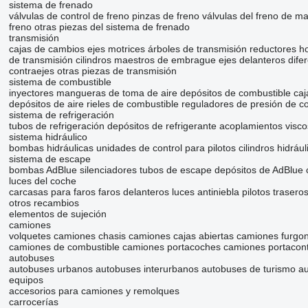
sistema de frenado
válvulas de control de freno
pinzas de freno
válvulas del freno de m
freno
otras piezas del sistema de frenado
transmisión
cajas de cambios
ejes motrices
árboles de transmisión
reductores
ho
de transmisión
cilindros maestros de embrague
ejes delanteros
dife
contraejes
otras piezas de transmisión
sistema de combustible
inyectores
mangueras de toma de aire
depósitos de combustible
caj
depósitos de aire
rieles de combustible
reguladores de presión de c
sistema de refrigeración
tubos de refrigeración
depósitos de refrigerante
acoplamientos visc
sistema hidráulico
bombas hidráulicas
unidades de control para pilotos
cilindros hidrául
sistema de escape
bombas AdBlue
silenciadores
tubos de escape
depósitos de AdBlue
luces del coche
carcasas para faros
faros delanteros
luces antiniebla
pilotos trasero
otros recambios
elementos de sujeción
camiones
volquetes
camiones chasis
camiones cajas abiertas
camiones furgo
camiones de combustible
camiones portacoches
camiones portacon
autobuses
autobuses urbanos
autobuses interurbanos
autobuses de turismo
au
equipos
accesorios para camiones y remolques
carrocerías