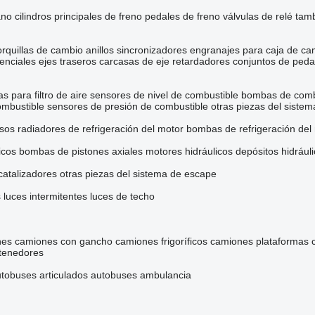
ano
cilindros principales de freno
pedales de freno
válvulas de relé
tamb
rquillas de cambio
anillos sincronizadores
engranajes para caja de ca
renciales
ejes traseros
carcasas de eje
retardadores
conjuntos de peda
as para filtro de aire
sensores de nivel de combustible
bombas de comb
ombustible
sensores de presión de combustible
otras piezas del siste
osos
radiadores de refrigeración del motor
bombas de refrigeración del
icos
bombas de pistones axiales
motores hidráulicos
depósitos hidrául
catalizadores
otras piezas del sistema de escape
s
luces intermitentes
luces de techo
nes
camiones con gancho
camiones frigoríficos
camiones plataformas
tenedores
tobuses articulados
autobuses ambulancia