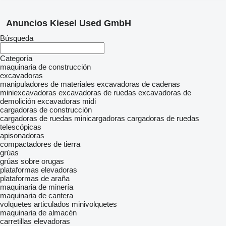
Anuncios Kiesel Used GmbH
Búsqueda
Categoría
maquinaria de construcción
excavadoras
manipuladores de materiales
excavadoras de cadenas
miniexcavadoras
excavadoras de ruedas
excavadoras de
demolición
excavadoras midi
cargadoras de construcción
cargadoras de ruedas
minicargadoras
cargadoras de ruedas
telescópicas
apisonadoras
compactadores de tierra
grúas
grúas sobre orugas
plataformas elevadoras
plataformas de araña
maquinaria de minería
maquinaria de cantera
volquetes articulados
minivolquetes
maquinaria de almacén
carretillas elevadoras