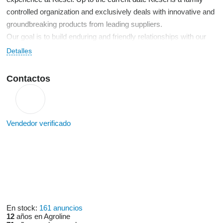
controlled organization and exclusively deals with innovative and
groundbreaking products from leading suppliers.
Our goal is to build enduring and friendly relationships with our
clients and suppliers. Therefore, we offer you a single economic
Detalles
solution for optimized cost saving. As clients of Kiesel you
benefit from an extensive service characterized by quality and
Contactos
reliability.
Vendedor verificado
En stock:
161 anuncios
12
años en Agroline