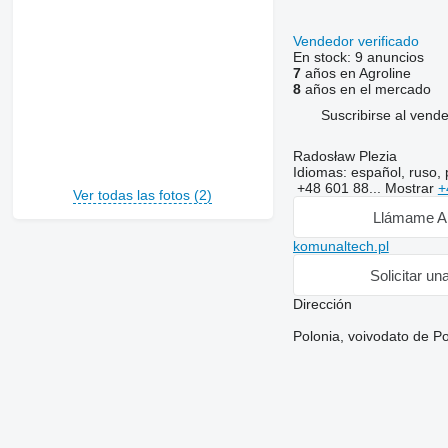
Vendedor verificado
En stock:
9 anuncios
7
años en Agroline
8
años en el mercado
Suscribirse al vend
Radosław Plezia
Idiomas:
español, ruso, 
+48 601 88...
Mostrar
+
Ver todas las fotos (2)
Llámame A
komunaltech.pl
Solicitar un
Dirección
Polonia, voivodato de P