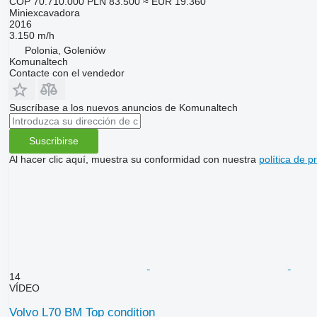
COP 70.710.000
PLN 83.500
≈ EUR 19.360
Miniexcavadora
2016
3.150 m/h
Polonia, Goleniów
Komunaltech
Contacte con el vendedor
Suscríbase a los nuevos anuncios de Komunaltech
Suscribirse
Al hacer clic aquí, muestra su conformidad con nuestra
política de p
14
VÍDEO
Volvo L70 BM Top condition