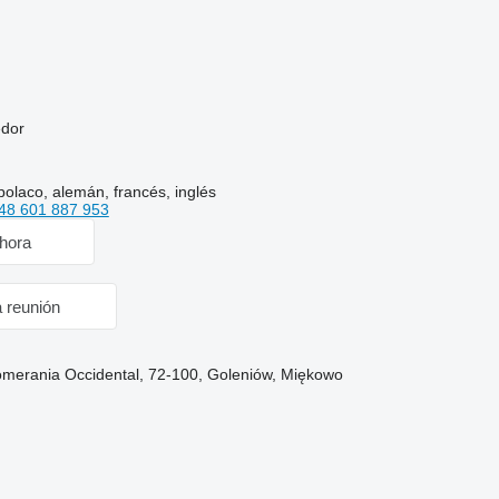
edor
polaco, alemán, francés, inglés
48 601 887 953
hora
a reunión
omerania Occidental, 72-100, Goleniów, Miękowo