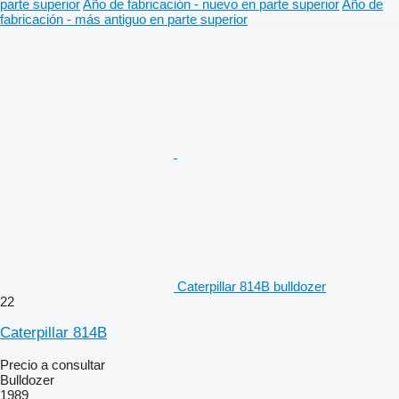
parte superior
Año de fabricación - nuevo en parte superior
Año de
fabricación - más antiguo en parte superior
Caterpillar 814B bulldozer
22
Caterpillar 814B
Precio a consultar
Bulldozer
1989