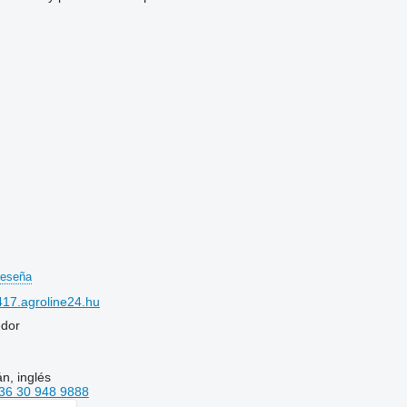
reseña
17.agroline24.hu
edor
n, inglés
36 30 948 9888