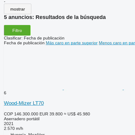
-
mostrar
5 anuncios:
Resultados de la búsqueda
Filtro
Clasificar
:
Fecha de publicación
Fecha de publicación
Más caro en parte superior
Menos caro en par
6
Wood-Mizer LT70
COP 146.300.000
EUR 39.800
≈ US$ 45.980
Aserradero portátil
2021
2.570 m/h
Hungría, Mezőörs