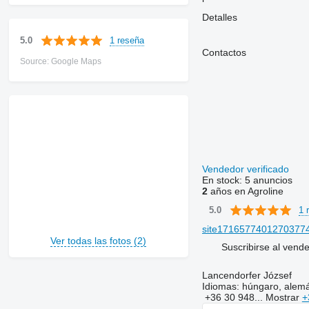
Detalles
1 reseña
5.0
Contactos
Source: Google Maps
Vendedor verificado
En stock:
5 anuncios
2
años en Agroline
1 
5.0
site17165774012703774
Ver todas las fotos (2)
Suscribirse al vend
Lancendorfer József
Idiomas:
húngaro, alemá
+36 30 948...
Mostrar
+