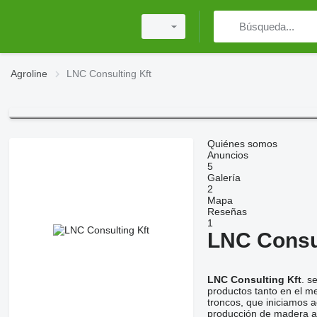
Agroline
LNC Consulting Kft
Quiénes somos
Anuncios
5
Galería
2
Mapa
Reseñas
1
LNC Consul
LNC Consulting Kft
. s
productos tanto en el m
troncos, que iniciamos 
producción de madera as