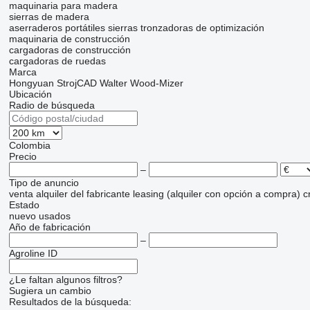
maquinaria para madera
sierras de madera
aserraderos portátiles
sierras tronzadoras de optimización
maquinaria de construcción
cargadoras de construcción
cargadoras de ruedas
Marca
Hongyuan
StrojCAD
Walter
Wood-Mizer
Ubicación
Radio de búsqueda
Colombia
Precio
–
Tipo de anuncio
venta
alquiler
del fabricante
leasing (alquiler con opción a compra)
c
Estado
nuevo
usados
Año de fabricación
–
Agroline ID
¿Le faltan algunos filtros?
Sugiera un cambio
Resultados de la búsqueda: