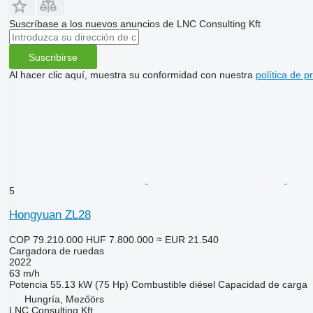
Suscríbase a los nuevos anuncios de LNC Consulting Kft
Suscribirse
Al hacer clic aquí, muestra su conformidad con nuestra
política de p
5
Hongyuan ZL28
COP 79.210.000
HUF 7.800.000
≈ EUR 21.540
Cargadora de ruedas
2022
63 m/h
Potencia
55.13 kW (75 Hp)
Combustible
diésel
Capacidad de carga
Hungría, Mezőörs
LNC Consulting Kft