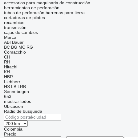
accesorios para maquinaria de construcción
herramientas de perforación
tubos de perforación
barrenas para tierra
cortadoras de pilotes
recambios
transmisión
cajas de cambios
Marca
ABI
Bauer
BC
BG
MC
RG
Comacchio
CH
RH
Hitachi
KH
HBR
Liebherr
HS
LB
LRB
Sennebogen
653
mostrar todos
Ubicación
Radio de búsqueda
Colombia
Precio