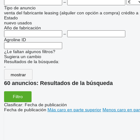
–
Tipo de anuncio
venta
del fabricante
leasing (alquiler con opción a compra)
crédito
a
Estado
nuevo
usados
Año de fabricación
–
Agroline ID
¿Le faltan algunos filtros?
Sugiera un cambio
Resultados de la búsqueda:
-
mostrar
60 anuncios:
Resultados de la búsqueda
Filtro
Clasificar
:
Fecha de publicación
Fecha de publicación
Más caro en parte superior
Menos caro en par