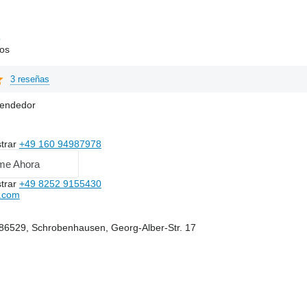
o
os
3 reseñas
vendedor
trar
+49 160 94987978
me Ahora
trar
+49 8252 9155430
.com
 86529, Schrobenhausen, Georg-Alber-Str. 17