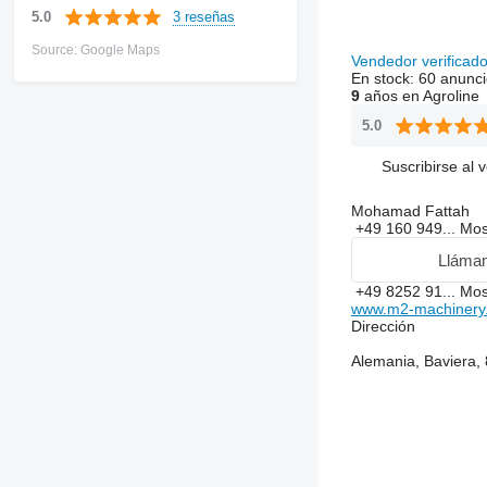
3 reseñas
5.0
Source: Google Maps
Vendedor verificad
En stock:
60 anunci
9
años en Agroline
5.0
Suscribirse al 
Mohamad Fattah
+49 160 949...
Mos
Lláma
+49 8252 91...
Mos
www.m2-machinery
Dirección
Alemania, Baviera,