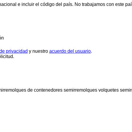
cional e incluir el código del país.
No trabajamos con este paí
ón
 de privacidad
y nuestro
acuerdo del usuario
.
icitud.
irremolques de contenedores
semirremolques volquetes
semir