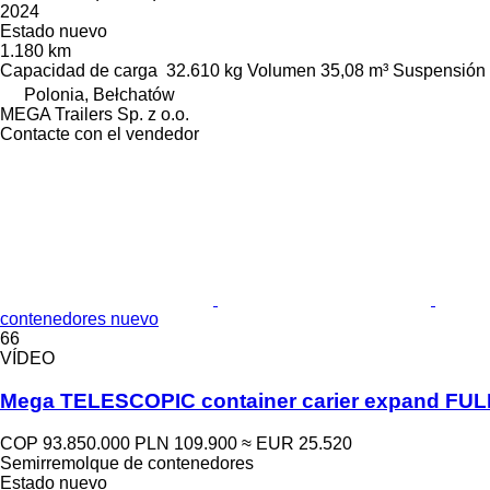
2024
Estado
nuevo
1.180 km
Capacidad de carga
32.610 kg
Volumen
35,08 m³
Suspensión
Polonia, Bełchatów
MEGA Trailers Sp. z o.o.
Contacte con el vendedor
contenedores nuevo
66
VÍDEO
Mega TELESCOPIC container carier expand FUL
COP 93.850.000
PLN 109.900
≈ EUR 25.520
Semirremolque de contenedores
Estado
nuevo