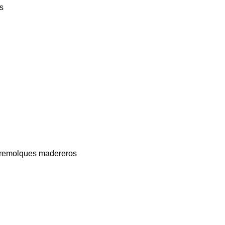
s
remolques madereros