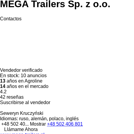
MEGA Trailers Sp. z o.o.
Contactos
Vendedor verificado
En stock:
10 anuncios
13
años en Agroline
14
años en el mercado
4.2
42 reseñas
Suscribirse al vendedor
Seweryn Kruczyński
Idiomas:
ruso, alemán, polaco, inglés
+48 502 40...
Mostrar
+48 502 406 801
Llámame Ahora