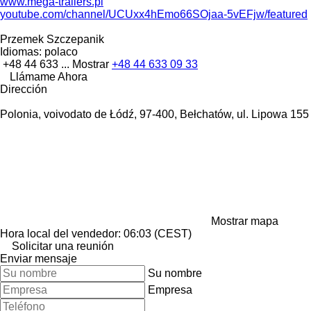
www.mega-trailers.pl
youtube.com/channel/UCUxx4hEmo66SOjaa-5vEFjw/featured
Przemek Szczepanik
Idiomas:
polaco
+48 44 633 ...
Mostrar
+48 44 633 09 33
Llámame Ahora
Dirección
Polonia, voivodato de Łódź, 97-400, Bełchatów, ul. Lipowa 15
Mostrar mapa
Hora local del vendedor: 06:03 (CEST)
Solicitar una reunión
Enviar mensaje
Su nombre
Empresa