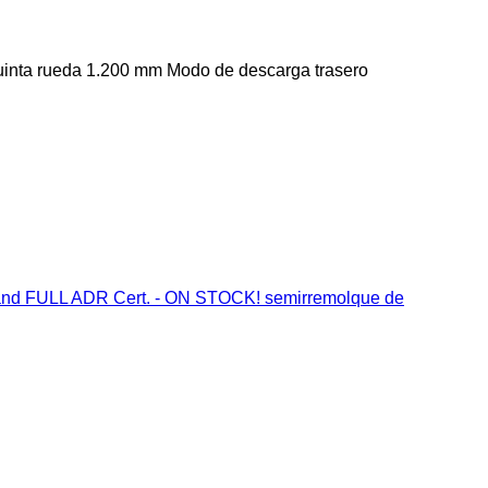
uinta rueda
1.200 mm
Modo de descarga
trasero
nd FULL ADR Cert. - ON STOCK! semirremolque de