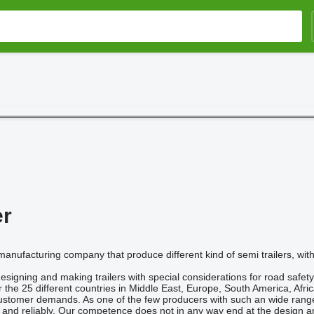
er
manufacturing company that produce different kind of semi trailers, with
signing and making trailers with special considerations for road safety
 the 25 different countries in Middle East, Europe, South America, Afri
 customer demands. As one of the few producers with such an wide range, 
kly and reliably. Our competence does not in any way end at the design 