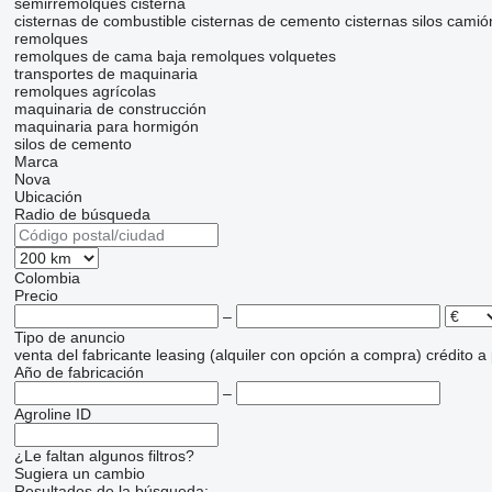
semirremolques cisterna
cisternas de combustible
cisternas de cemento
cisternas silos
camió
remolques
remolques de cama baja
remolques volquetes
transportes de maquinaria
remolques agrícolas
maquinaria de construcción
maquinaria para hormigón
silos de cemento
Marca
Nova
Ubicación
Radio de búsqueda
Colombia
Precio
–
Tipo de anuncio
venta
del fabricante
leasing (alquiler con opción a compra)
crédito
a
Año de fabricación
–
Agroline ID
¿Le faltan algunos filtros?
Sugiera un cambio
Resultados de la búsqueda: