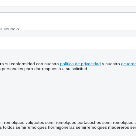
stra su conformidad con nuestra
política de privacidad
y nuestro
acuerdo
personales para dar respuesta a su solicitud.
irremolques volquetes
semirremolques portacoches
semirremolques 
 toldos
semirremolques hormigoneras
semirremolques madereros
se