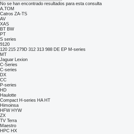
No se han encontrado resultados para esta consulta
A.TOM
Catros
ZA-TS
AV
XAS
BT
BW
PT
S series
9120
120
215
279D
312
313
988
DE
EP
M-series
MT
Jaguar
Lexion
C-Series
C-series
DX
CC
P-series
HD
Haulotte
Compact
H-series
HA
HT
Himoinsa
HFW
HYW
ZX
TV
Terra
Maestro
HPC
HX