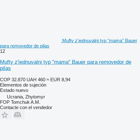
Mufty z'iednuvalni typ "mama" Bauer
para removedor de pilas
12
Mufty z'iednuvalni typ "mama" Bauer para removedor de
pilas
COP 32.870
UAH 460
≈ EUR 8,94
Elementos de sujeción
Estado
nuevo
Ucrania, Zhytomyr
FOP Tomchuk A.M.
Contacte con el vendedor