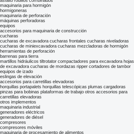
asfalto
rodillos combinados
maquinaria para hormigón
hormigoneras
maquinaria de perforación
máquinas perforadoras
equipos
accesorios para maquinaria de construcción
cucharas
cucharas de excavadora
cucharas frontales
cucharas niveladoras
cucharas de miniexcavadora
cucharas mezcladoras de hormigón
herramientas de perforación
barrenas para tierra
martillos hidráulicos
tiltrotator
compactadores para excavadora
hojas
de excavadora
cucharas de mordazas
ripper
cortadores de tambor
equipos de izado
eslingas de elevación
accesorios para carretillas elevadoras
horquillas portapalets
horquillas telescópicas
plumas cargadoras
pinzas para bobinas
plataformas de trabajo
otros accesorios para
carretillas elevadoras
otros implementos
maquinaria industrial
generadores eléctricos
generadores de diésel
compresores
compresores móviles
maquinaria de procesamiento de alimentos