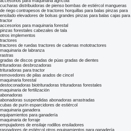
accesorios para maquinaria agrícola
cucharas distribuidoras de pienso
bombas de estiércol
mangueras
de riego
contrapesos de tractores
horquillas para balas
pinzas para
ensilado
elevadores de bolsas grandes
pinzas para balas
cajas para
tractor
accesorios para maquinaria forestal
pinzas forestales
cabezales de tala
otros implementos
tractores
tractores de ruedas
tractores de cadenas
mototractores
maquinaria de labranza
rastras
gradas de discos
gradas de púas
gradas de dientes
trituradoras desbrozadoras
trituradoras para tractor
removedores de pilas
arados de cincel
maquinaria forestal
destoconadoras
biotrituradoras
trituradoras forestales
maquinaria de fertilización
abonadoras
abonadoras suspendidas
abonadoras arrastradas
cubas de purín
esparcidores de estiércol
maquinaria ganadera
equipamientos para ganadería
maquinaria de forraje
empujadores de ensilaje
rodillos ensiladores
raspadores de estiércol
otros equipamientos para ganadería