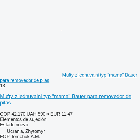
Mufty z'iednuvalni typ "mama" Bauer
para removedor de pilas
13
Mufty z'iednuvalni typ "mama" Bauer para removedor de
pilas
COP 42.170
UAH 590
≈ EUR 11,47
Elementos de sujeción
Estado
nuevo
Ucrania, Zhytomyr
FOP Tomchuk A.M.