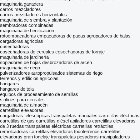
maquinaria ganadera
carros mezcladores
carros mezcladores horizontales
maquinaria de siembra y plantación
sembradoras combinadas
maquinaria de henificación
rotoempacadoras
empacadoras de pacas
agrupadores de balas
cargadoras agrícolas
cosechadoras
cosechadoras de cereales
cosechadoras de forraje
maquinaria de jardinería
sopladores de hojas
desbrozadoras de arcén
maquinaria de riego
pulverizadores autopropulsados
sistemas de riego
terrenos y edificios agrícolas
hangares
hangares de tela
equipos de procesamiento de semillas
sinfines para cereales
maquinaria de almacén
carretillas elevadoras
cargadoras telescópicas
transpaletas manuales
carretillas eléctricas
carretillas de gas
carretillas diésel
apiladores
carretillas elevadoras
de 3 ruedas
transpaletas eléctricas
carretillas retráctiles
remolcadoras
carretillas elevadoras todoterrenos
carretillas
elevadoras gran tonelaje
transpaletas pesadoras
manipuladores