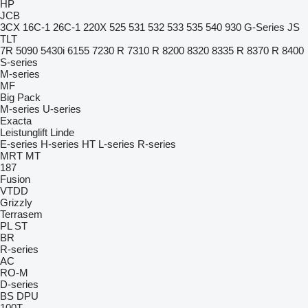
HP
JCB
3CX
16C-1
26C-1
220X
525
531
532
533
535
540
930
G-Series
JS
TLT
7R
5090
5430i
6155
7230 R
7310 R
8200
8320
8335 R
8370 R
8400
S-series
M-series
MF
Big Pack
M-series
U-series
Exacta
Leistunglift
Linde
E-series
H-series
HT
L-series
R-series
MRT
MT
187
Fusion
VTDD
Grizzly
Terrasem
PL
ST
BR
R-series
AC
RO-M
D-series
BS
DPU
100T