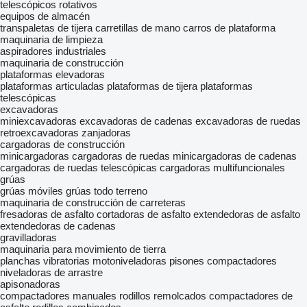
telescópicos rotativos
equipos de almacén
transpaletas de tijera
carretillas de mano
carros de plataforma
maquinaria de limpieza
aspiradores industriales
maquinaria de construcción
plataformas elevadoras
plataformas articuladas
plataformas de tijera
plataformas
telescópicas
excavadoras
miniexcavadoras
excavadoras de cadenas
excavadoras de ruedas
retroexcavadoras
zanjadoras
cargadoras de construcción
minicargadoras
cargadoras de ruedas
minicargadoras de cadenas
cargadoras de ruedas telescópicas
cargadoras multifuncionales
grúas
grúas móviles
grúas todo terreno
maquinaria de construcción de carreteras
fresadoras de asfalto
cortadoras de asfalto
extendedoras de asfalto
extendedoras de cadenas
gravilladoras
maquinaria para movimiento de tierra
planchas vibratorias
motoniveladoras
pisones compactadores
niveladoras de arrastre
apisonadoras
compactadores manuales
rodillos remolcados
compactadores de