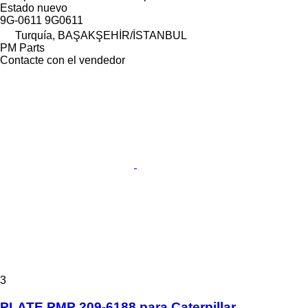
Estado
nuevo
9G-0611 9G0611
Turquía, BAŞAKŞEHİR/İSTANBUL
PM Parts
Contacte con el vendedor
3
PLATE PMP 209-6188 para Caterpillar