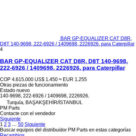
BAR GP-EQUALIZER CAT D8R,
D8T 140-9698, 222-6926 / 1409698, 2226926. para Caterpillar
4
BAR GP-EQUALIZER CAT D8R, D8T 140-9698,
222-6926 / 1409698, 2226926. para Caterpillar
COP 4.615.000
US$ 1.450
≈ EUR 1.255
Otras piezas de funcionamiento
Estado
nuevo
140-9698, 222-6926 / 1409698, 2226926.
Turquía, BAŞAKŞEHİR/İSTANBUL
PM Parts
Contacte con el vendedor
Siguiente
1
2
3
…
50
Siguiente
Buscar equipos del distribuidor PM Parts en estas categorías
Recambios