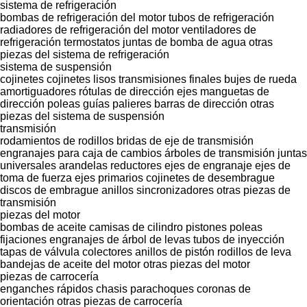
sistema de refrigeración
bombas de refrigeración del motor
tubos de refrigeración
radiadores de refrigeración del motor
ventiladores de
refrigeración
termostatos
juntas de bomba de agua
otras
piezas del sistema de refrigeración
sistema de suspensión
cojinetes
cojinetes lisos
transmisiones finales
bujes de rueda
amortiguadores
rótulas de dirección
ejes
manguetas de
dirección
poleas guías
palieres
barras de dirección
otras
piezas del sistema de suspensión
transmisión
rodamientos de rodillos
bridas de eje de transmisión
engranajes para caja de cambios
árboles de transmisión
juntas
universales
arandelas
reductores
ejes de engranaje
ejes de
toma de fuerza
ejes primarios
cojinetes de desembrague
discos de embrague
anillos sincronizadores
otras piezas de
transmisión
piezas del motor
bombas de aceite
camisas de cilindro
pistones
poleas
fijaciones
engranajes de árbol de levas
tubos de inyección
tapas de válvula
colectores
anillos de pistón
rodillos de leva
bandejas de aceite del motor
otras piezas del motor
piezas de carrocería
enganches rápidos
chasis
parachoques
coronas de
orientación
otras piezas de carrocería