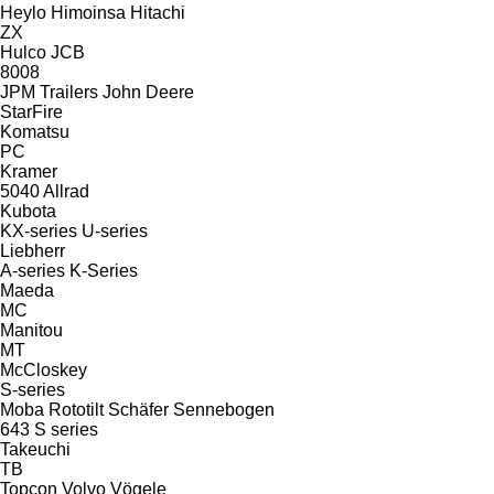
Heylo
Himoinsa
Hitachi
ZX
Hulco
JCB
8008
JPM Trailers
John Deere
StarFire
Komatsu
PC
Kramer
5040
Allrad
Kubota
KX-series
U-series
Liebherr
A-series
K-Series
Maeda
MC
Manitou
MT
McCloskey
S-series
Moba
Rototilt
Schäfer
Sennebogen
643
S series
Takeuchi
TB
Topcon
Volvo
Vögele