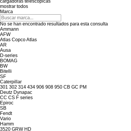
cargadoras telescópicas
mostrar todos
Marca
No se han encontrado resultados para esta consulta
Ammann
AFW
Atlas Copco
Atlas
AR
Ausa
D-series
BOMAG
BW
Bitelli
SF
Caterpillar
301
302
314
434
906
908
950
CB
GC
PM
Deutz
Dynapac
CC
CS
F series
Epiroc
SB
Fendt
Vario
Hamm
3520
GRW
HD