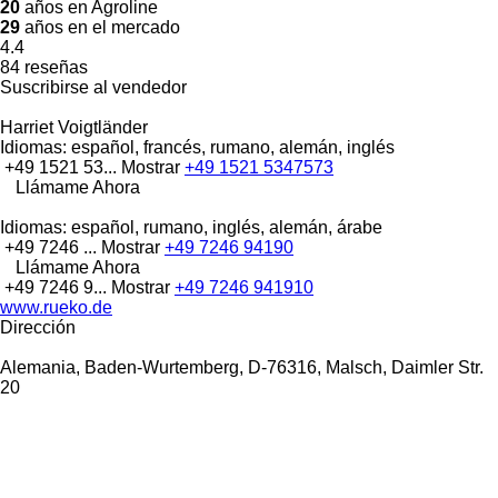
20
años en Agroline
29
años en el mercado
4.4
84 reseñas
Suscribirse al vendedor
Harriet Voigtländer
Idiomas:
español, francés, rumano, alemán, inglés
+49 1521 53...
Mostrar
+49 1521 5347573
Llámame Ahora
Idiomas:
español, rumano, inglés, alemán, árabe
+49 7246 ...
Mostrar
+49 7246 94190
Llámame Ahora
+49 7246 9...
Mostrar
+49 7246 941910
www.rueko.de
Dirección
Alemania, Baden-Wurtemberg, D-76316, Malsch, Daimler Str.
20