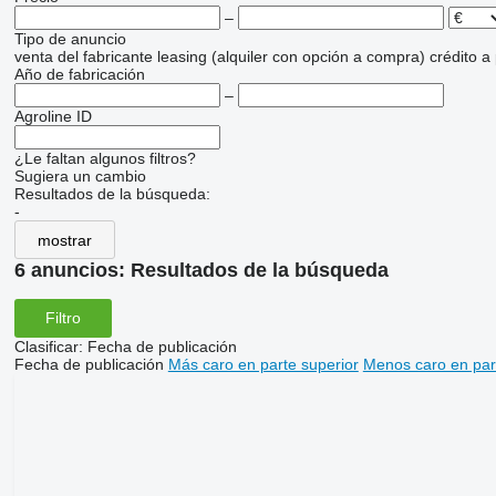
–
Tipo de anuncio
venta
del fabricante
leasing (alquiler con opción a compra)
crédito
a
Año de fabricación
–
Agroline ID
¿Le faltan algunos filtros?
Sugiera un cambio
Resultados de la búsqueda:
-
mostrar
6 anuncios:
Resultados de la búsqueda
Filtro
Clasificar
:
Fecha de publicación
Fecha de publicación
Más caro en parte superior
Menos caro en par