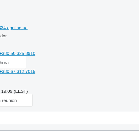
4.agriline.ua
edor
+380 50 325 3910
hora
+380 67 312 7015
: 19:09 (EEST)
a reunión