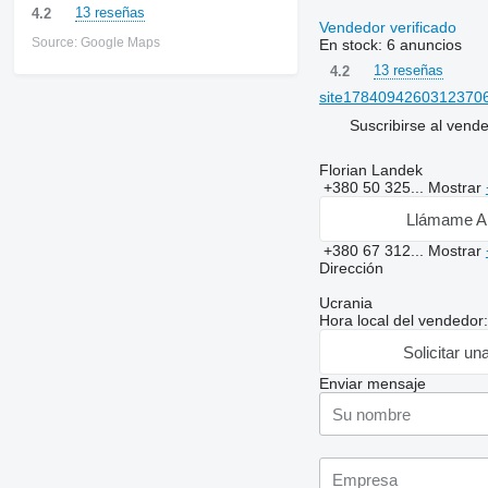
13 reseñas
4.2
Vendedor verificado
Source: Google Maps
En stock:
6 anuncios
13 reseñas
4.2
site178409426031237063
Suscribirse al vend
Florian Landek
+380 50 325...
Mostrar
Llámame A
+380 67 312...
Mostrar
Dirección
Ucrania
Hora local del vendedor
Solicitar un
Enviar mensaje