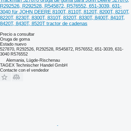
Trackman 527870 oruga de goma para John Deere 527870,
R292526, R292528, R545872, R576552, 651-3039, 631-
3040 für JOHN DEERE 8100T, 8110T, 8120T, 8200T, 8210T,
8220T, 8230T, 8300T, 8310T, 8320T, 8330T, 8400T, 8410T,
8420T, 8430T, 8520T tractor de cadenas
Precio a consultar
Oruga de goma
Estado
nuevo
527870, R292526, R292528, R545872, R576552, 651-3039, 631-
3040 R576552
Alemania, Lügde-Rischenau
TAGEX Technischer Handel GmbH
Contacte con el vendedor