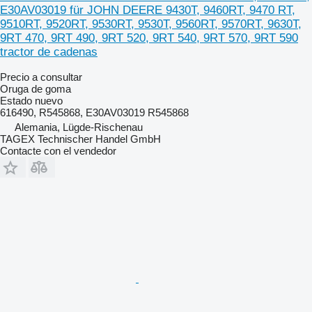
E30AV03019 für JOHN DEERE 9430T, 9460RT, 9470 RT,
9510RT, 9520RT, 9530RT, 9530T, 9560RT, 9570RT, 9630T,
9RT 470, 9RT 490, 9RT 520, 9RT 540, 9RT 570, 9RT 590
tractor de cadenas
Precio a consultar
Oruga de goma
Estado
nuevo
616490, R545868, E30AV03019 R545868
Alemania, Lügde-Rischenau
TAGEX Technischer Handel GmbH
Contacte con el vendedor