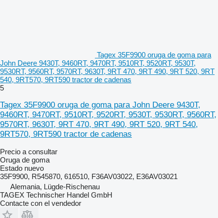
Tagex 35F9900 oruga de goma para
John Deere 9430T, 9460RT, 9470RT, 9510RT, 9520RT, 9530T,
9530RT, 9560RT, 9570RT, 9630T, 9RT 470, 9RT 490, 9RT 520, 9RT
540, 9RT570, 9RT590 tractor de cadenas
5
Tagex 35F9900 oruga de goma para John Deere 9430T,
9460RT, 9470RT, 9510RT, 9520RT, 9530T, 9530RT, 9560RT,
9570RT, 9630T, 9RT 470, 9RT 490, 9RT 520, 9RT 540,
9RT570, 9RT590 tractor de cadenas
Precio a consultar
Oruga de goma
Estado
nuevo
35F9900, R545870, 616510, F36AV03022, E36AV03021
Alemania, Lügde-Rischenau
TAGEX Technischer Handel GmbH
Contacte con el vendedor