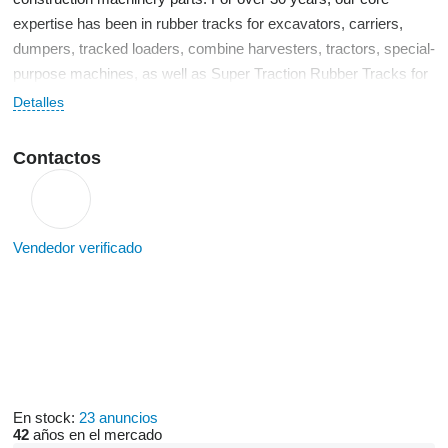
expertise has been in rubber tracks for excavators, carriers,
dumpers, tracked loaders, combine harvesters, tractors, special-
purpose machines, as well as Super Traction Rubber Tracks for
remote-controlled carriers, robotic mowers, vineyard crawlers
Detalles
and forestry machinery.
Contactos
Vendedor verificado
En stock:
23 anuncios
42
años en el mercado