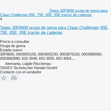
Tagex 30F8600 oruga de goma para
Claas Challenger 65E, 75E, 85E, 95E tractor de cadenas
4
Tagex 30F8600 oruga de goma para Claas Challenger 65E,
75E, 85E, 95E tractor de cadenas
Precio a consultar
Oruga de goma
Estado
nuevo
30F8600, 0003655150, 0003655230, 0003675220, 0003680560,
0003682680, 632-3048, 652-3055, 652-3004,...
Alemania, Lügde-Rischenau
TAGEX Technischer Handel GmbH
Contacte con el vendedor