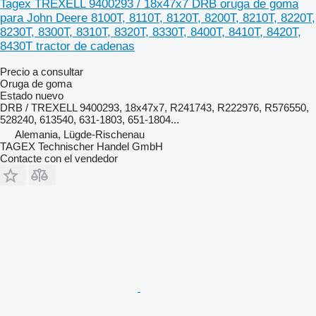
Tagex TREXELL 9400293 / 18x47x7 DRB oruga de goma
para John Deere 8100T, 8110T, 8120T, 8200T, 8210T, 8220T,
8230T, 8300T, 8310T, 8320T, 8330T, 8400T, 8410T, 8420T,
8430T tractor de cadenas
Precio a consultar
Oruga de goma
Estado
nuevo
DRB / TREXELL 9400293, 18x47x7, R241743, R222976, R576550,
528240, 613540, 631-1803, 651-1804...
Alemania, Lügde-Rischenau
TAGEX Technischer Handel GmbH
Contacte con el vendedor