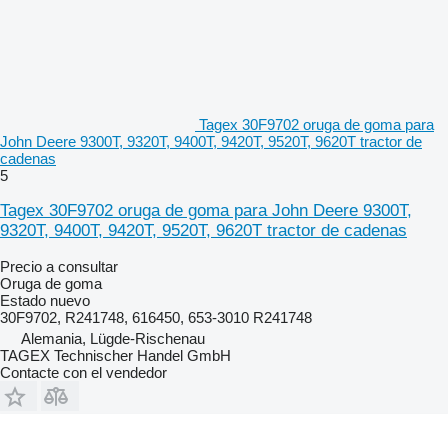
Tagex 30F9702 oruga de goma para
John Deere 9300T, 9320T, 9400T, 9420T, 9520T, 9620T tractor de
cadenas
5
Tagex 30F9702 oruga de goma para John Deere 9300T,
9320T, 9400T, 9420T, 9520T, 9620T tractor de cadenas
Precio a consultar
Oruga de goma
Estado
nuevo
30F9702, R241748, 616450, 653-3010 R241748
Alemania, Lügde-Rischenau
TAGEX Technischer Handel GmbH
Contacte con el vendedor