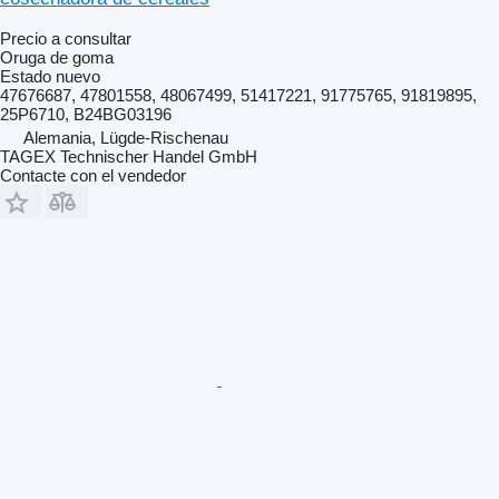
Precio a consultar
Oruga de goma
Estado
nuevo
47676687, 47801558, 48067499, 51417221, 91775765, 91819895,
25P6710, B24BG03196
Alemania, Lügde-Rischenau
TAGEX Technischer Handel GmbH
Contacte con el vendedor