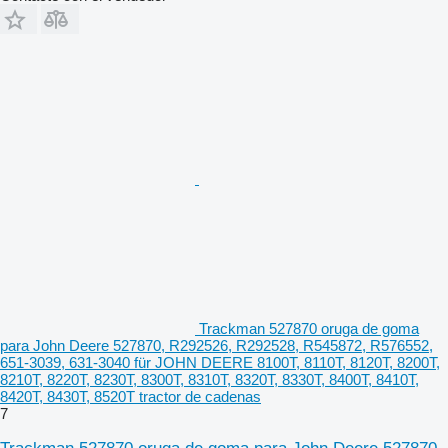
Trackman 527870 oruga de goma
para John Deere 527870, R292526, R292528, R545872, R576552,
651-3039, 631-3040 für JOHN DEERE 8100T, 8110T, 8120T, 8200T,
8210T, 8220T, 8230T, 8300T, 8310T, 8320T, 8330T, 8400T, 8410T,
8420T, 8430T, 8520T tractor de cadenas
7