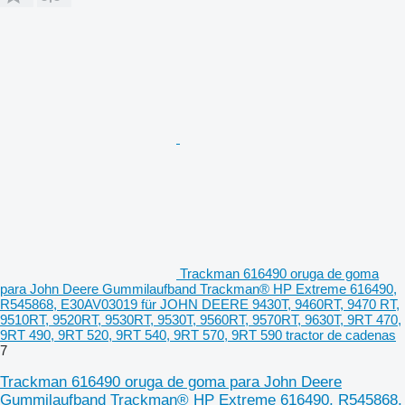
Trackman 616490 oruga de goma
para John Deere Gummilaufband Trackman® HP Extreme 616490,
R545868, E30AV03019 für JOHN DEERE 9430T, 9460RT, 9470 RT,
9510RT, 9520RT, 9530RT, 9530T, 9560RT, 9570RT, 9630T, 9RT 470,
9RT 490, 9RT 520, 9RT 540, 9RT 570, 9RT 590 tractor de cadenas
7
Trackman 616490 oruga de goma para John Deere
Gummilaufband Trackman® HP Extreme 616490, R545868,