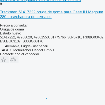
8
Trackman 51417222 oruga de goma para Case IH Magnum
280 cosechadora de cereales
Precio a consultar
Oruga de goma
Estado
nuevo
51417222, 47768020, 47801559, 91775766, 30P6710, F30BG03402,
B30BG03197, B30BG03176
Alemania, Lügde-Rischenau
TAGEX Technischer Handel GmbH
Contacte con el vendedor