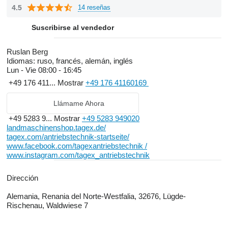
4.5
14 reseñas
Suscribirse al vendedor
Ruslan Berg
Idiomas:
ruso, francés, alemán, inglés
Lun - Vie
08:00 - 16:45
+49 176 411...
Mostrar
+49 176 41160169
Llámame Ahora
+49 5283 9...
Mostrar
+49 5283 949020
landmaschinenshop.tagex.de/
tagex.com/antriebstechnik-startseite/
www.facebook.com/tagexantriebstechnik /
www.instagram.com/tagex_antriebstechnik
Dirección
Alemania, Renania del Norte-Westfalia, 32676, Lügde-
Rischenau, Waldwiese 7