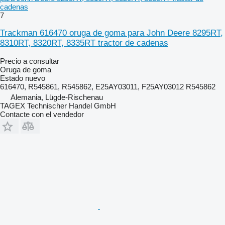
cadenas
7
Trackman 616470 oruga de goma para John Deere 8295RT,
8310RT, 8320RT, 8335RT tractor de cadenas
Precio a consultar
Oruga de goma
Estado
nuevo
616470, R545861, R545862, E25AY03011, F25AY03012 R545862
Alemania, Lügde-Rischenau
TAGEX Technischer Handel GmbH
Contacte con el vendedor