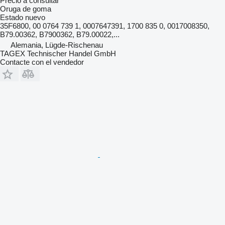
Precio a consultar
Oruga de goma
Estado
nuevo
35F6800, 00 0764 739 1, 0007647391, 1700 835 0, 0017008350,
B79.00362, B7900362, B79.00022,...
Alemania, Lügde-Rischenau
TAGEX Technischer Handel GmbH
Contacte con el vendedor