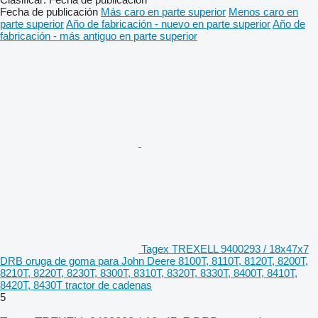
Fecha de publicación
Más caro en parte superior
Menos caro en
parte superior
Año de fabricación - nuevo en parte superior
Año de
fabricación - más antiguo en parte superior
Tagex TREXELL 9400293 / 18x47x7
DRB oruga de goma para John Deere 8100T, 8110T, 8120T, 8200T,
8210T, 8220T, 8230T, 8300T, 8310T, 8320T, 8330T, 8400T, 8410T,
8420T, 8430T tractor de cadenas
5