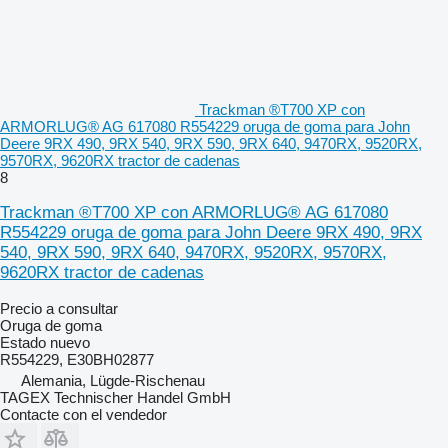
Trackman ®T700 XP con
ARMORLUG® AG 617080 R554229 oruga de goma para John
Deere 9RX 490, 9RX 540, 9RX 590, 9RX 640, 9470RX, 9520RX,
9570RX, 9620RX tractor de cadenas
8
Trackman ®T700 XP con ARMORLUG® AG 617080
R554229 oruga de goma para John Deere 9RX 490, 9RX
540, 9RX 590, 9RX 640, 9470RX, 9520RX, 9570RX,
9620RX tractor de cadenas
Precio a consultar
Oruga de goma
Estado
nuevo
R554229, E30BH02877
Alemania, Lügde-Rischenau
TAGEX Technischer Handel GmbH
Contacte con el vendedor