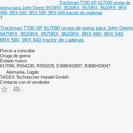
Trackman T700 XP 617090 oruga de
goma para John Deere 9470RX, 9520RX, 9570RX, 9620RX, 9RX
490, 9RX 540, 9RX 590, 9RX 640 tractor de cadenas
7
Trackman T700 XP 617090 oruga de goma para John Deere
9470RX, 9520RX, 9570RX, 9620RX, 9RX 490, 9RX 540,
9RX 590, 9RX 640 tractor de cadenas
Precio a consultar
Oruga de goma
Estado
nuevo
617090, R554230, R550228, E36BH02897, B36BH03047
Alemania, Lügde
TAGEX Technischer Handel GmbH
Contacte con el vendedor