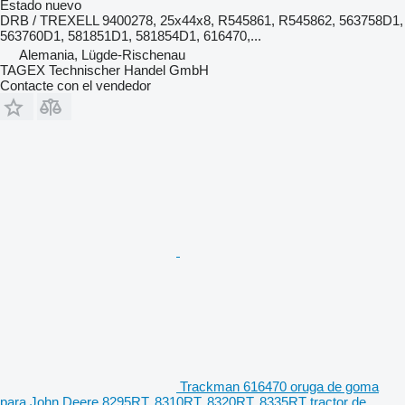
Estado
nuevo
DRB / TREXELL 9400278, 25x44x8, R545861, R545862, 563758D1,
563760D1, 581851D1, 581854D1, 616470,...
Alemania, Lügde-Rischenau
TAGEX Technischer Handel GmbH
Contacte con el vendedor
Trackman 616470 oruga de goma
para John Deere 8295RT, 8310RT, 8320RT, 8335RT tractor de