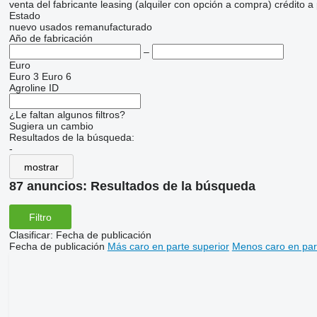
venta
del fabricante
leasing (alquiler con opción a compra)
crédito
a
Estado
nuevo
usados
remanufacturado
Año de fabricación
–
Euro
Euro 3
Euro 6
Agroline ID
¿Le faltan algunos filtros?
Sugiera un cambio
Resultados de la búsqueda:
-
mostrar
87 anuncios:
Resultados de la búsqueda
Filtro
Clasificar
:
Fecha de publicación
Fecha de publicación
Más caro en parte superior
Menos caro en par