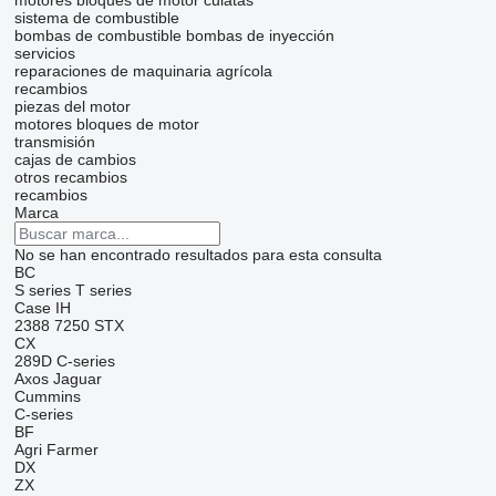
motores
bloques de motor
culatas
sistema de combustible
bombas de combustible
bombas de inyección
servicios
reparaciones de maquinaria agrícola
recambios
piezas del motor
motores
bloques de motor
transmisión
cajas de cambios
otros recambios
recambios
Marca
No se han encontrado resultados para esta consulta
BC
S series
T series
Case IH
2388
7250
STX
CX
289D
C-series
Axos
Jaguar
Cummins
C-series
BF
Agri Farmer
DX
ZX