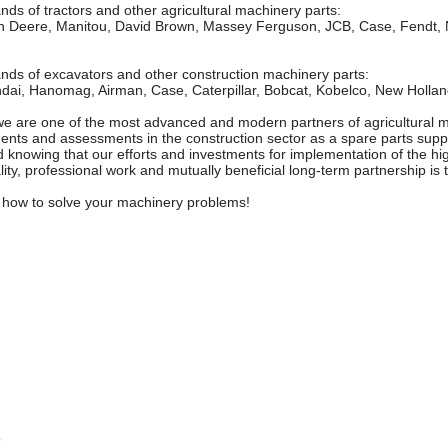
ds of tractors and other agricultural machinery parts:
n Deere, Manitou, David Brown, Massey Ferguson, JCB, Case, Fendt, Ne
ds of excavators and other construction machinery parts:
ndai, Hanomag, Airman, Case, Caterpillar, Bobcat, Kobelco, New Holla
e are one of the most advanced and modern partners of agricultural m
nts and assessments in the construction sector as a spare parts supplie
 knowing that our efforts and investments for implementation of the hi
lity, professional work and mutually beneficial long-term partnership i
how to solve your machinery problems!
o