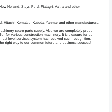
w Holland, Steyr, Ford, Fiatagri, Valtra and other
nd, Hitachi, Komatsu, Kubota, Yanmar and other manufacturers.
achinery spare parts supply. Also we are completely proud
r for various construction machinery. It is pleasure for us
ghest level services system has received such recognition.
s the right way to our common future and business success!