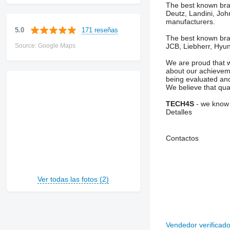
The best known bran
Deutz, Landini, Joh
manufacturers.
171 reseñas
5.0
The best known bran
Source: Google Maps
JCB, Liebherr, Hyu
We are proud that w
about our achieveme
being evaluated and
We believe that qua
TECH4S
- we know 
Detalles
Contactos
Ver todas las fotos (2)
Vendedor verificad