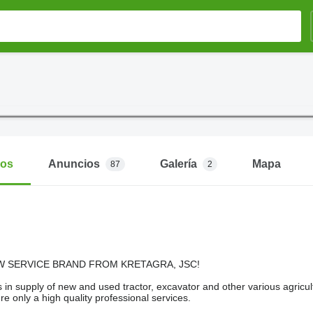
mos
Anuncios
Galería
Mapa
87
2
W SERVICE BRAND FROM KRETAGRA, JSC!
 in supply of new and used tractor, excavator and other various agricu
e only a high quality professional services.