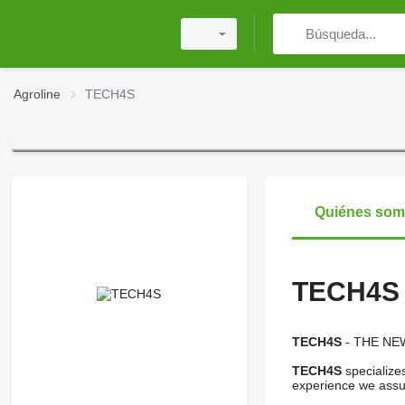
Agroline
TECH4S
Quiénes so
TECH4S
TECH4S
- THE NE
TECH4S
specializes
experience we assur