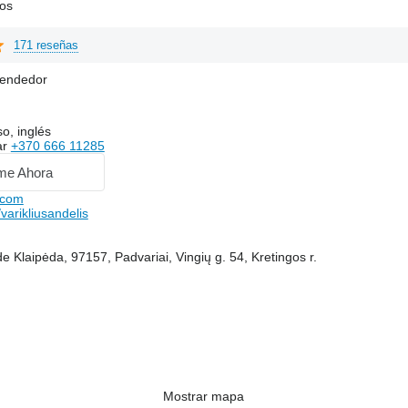
os
171 reseñas
vendedor
so, inglés
ar
+370 666 11285
me Ahora
.com
arikliusandelis
de Klaipėda, 97157, Padvariai, Vingių g. 54, Kretingos r.
Mostrar mapa