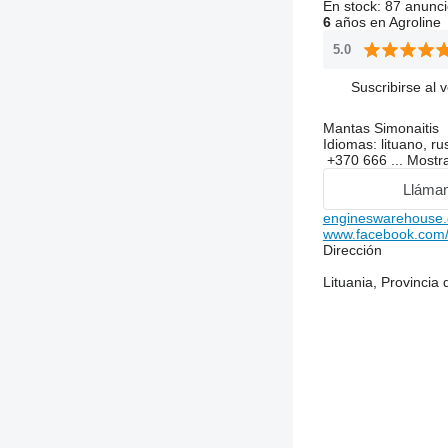
En stock:
87 anunci
6
años en Agroline
5.0
Suscribirse al 
Mantas Simonaitis
Idiomas:
lituano, ru
+370 666 ...
Mostr
Lláma
engineswarehouse
www.facebook.com/v
Dirección
Lituania, Provincia 