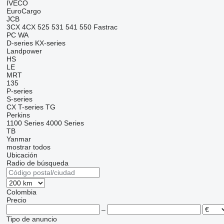
IVECO
EuroCargo
JCB
3CX
4CX
525
531
541
550
Fastrac
PC
WA
D-series
KX-series
Landpower
HS
LE
MRT
135
P-series
S-series
CX
T-series
TG
Perkins
1100 Series
4000 Series
TB
Yanmar
mostrar todos
Ubicación
Radio de búsqueda
Colombia
Precio
–
Tipo de anuncio