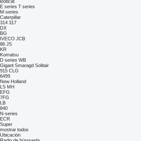
Bobcat
E series
T series
M-series
Caterpillar
314
317
DX
BG
IVECO
JCB
86
JS
KR
Komatsu
D series
WB
Gigant
Smaragd
Solitair
915
CLG
6499
New Holland
LS
MH
EFG
7FG
LB
840
N-series
ECR
Super
mostrar todos
Ubicación
Radio de búsqueda