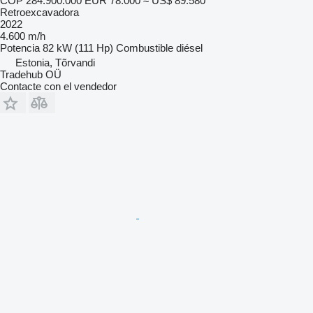
COP 284.900.000
EUR 78.000
≈ US$ 89.580
Retroexcavadora
2022
4.600 m/h
Potencia
82 kW (111 Hp)
Combustible
diésel
Estonia, Tõrvandi
Tradehub OÜ
Contacte con el vendedor