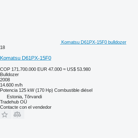
Komatsu D61PX-15F0 bulldozer
18
Komatsu D61PX-15F0
COP 171.700.000
EUR 47.000
≈ US$ 53.980
Bulldozer
2008
14.600 m/h
Potencia
125 kW (170 Hp)
Combustible
diésel
Estonia, Tõrvandi
Tradehub OÜ
Contacte con el vendedor