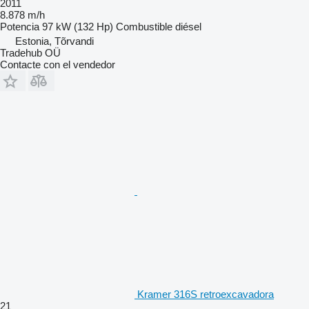
2011
8.878 m/h
Potencia
97 kW (132 Hp)
Combustible
diésel
Estonia, Tõrvandi
Tradehub OÜ
Contacte con el vendedor
Kramer 316S retroexcavadora
21