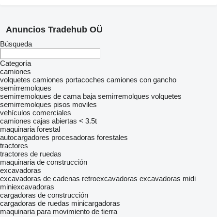
Anuncios Tradehub OÜ
Búsqueda
Categoría
camiones
volquetes
camiones portacoches
camiones con gancho
semirremolques
semirremolques de cama baja
semirremolques volquetes
semirremolques pisos moviles
vehículos comerciales
camiones cajas abiertas < 3.5t
maquinaria forestal
autocargadores
procesadoras forestales
tractores
tractores de ruedas
maquinaria de construcción
excavadoras
excavadoras de cadenas
retroexcavadoras
excavadoras midi
miniexcavadoras
cargadoras de construcción
cargadoras de ruedas
minicargadoras
maquinaria para movimiento de tierra