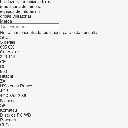
bulldozers
motoniveladoras
maquinaria de minería
equipos de trituración
cribas vibratorias
Marca
No se han encontrado resultados para esta consulta
SFCL
S series
695
CX
Caterpillar
323
444
CF
DL
860
Hitachi
ZX
HX-series
Robex
JCB
4CX
85Z-2
86
K-series
SK
Komatsu
D series
PC
WB
R-series
CLG