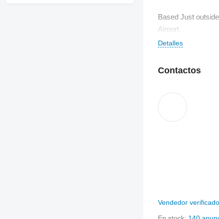
Based Just outside 
Airport.
Detalles
Contactos
Vendedor verificad
En stock:
140 anun