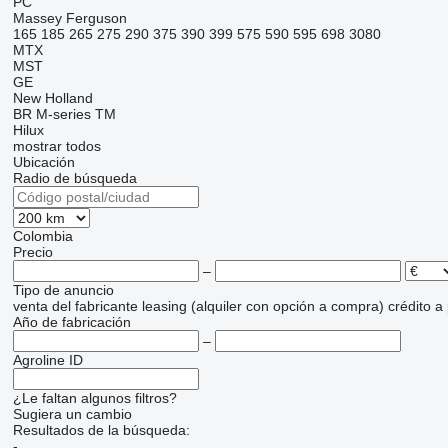
PC
Massey Ferguson
165
185
265
275
290
375
390
399
575
590
595
698
3080
MTX
MST
GE
New Holland
BR
M-series
TM
Hilux
mostrar todos
Ubicación
Radio de búsqueda
Colombia
Precio
–
Tipo de anuncio
venta
del fabricante
leasing (alquiler con opción a compra)
crédito
a
Año de fabricación
–
Agroline ID
¿Le faltan algunos filtros?
Sugiera un cambio
Resultados de la búsqueda:
-