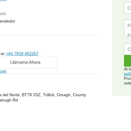
e
ado
vendedor
rar
+44 7818 452267
Llámame Ahora
Al 
.com
pol
Pro
soli
a del Norte, BT78 3SZ, Trillick, Omagh, County
alough Rd