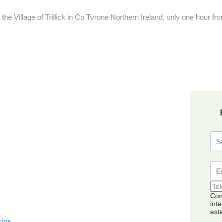
the Village of Trillick in Co Tyrone Northern Ireland, only one hour fr
Com
inte
o
est
cios