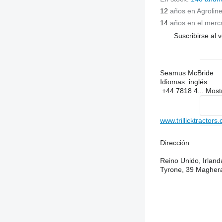
12
años en Agrolin
14
años en el merc
Suscribirse al 
Seamus McBride
Idiomas:
inglés
+44 7818 4...
Most
www.trillicktractors
Dirección
Reino Unido, Irland
Tyrone, 39 Magher