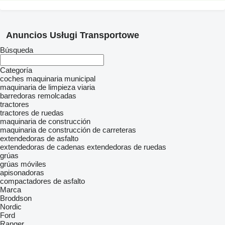
Anuncios Usługi Transportowe
Búsqueda
Categoría
coches
maquinaria municipal
maquinaria de limpieza viaria
barredoras remolcadas
tractores
tractores de ruedas
maquinaria de construcción
maquinaria de construcción de carreteras
extendedoras de asfalto
extendedoras de cadenas
extendedoras de ruedas
grúas
grúas móviles
apisonadoras
compactadores de asfalto
Marca
Broddson
Nordic
Ford
Ranger