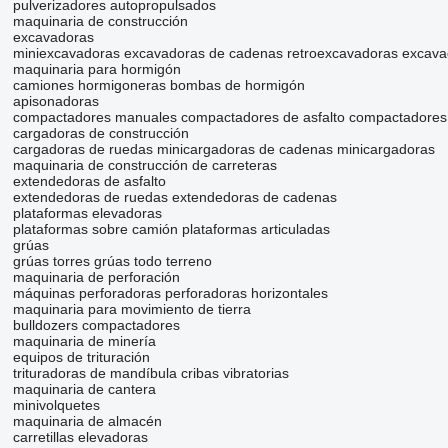
pulverizadores autopropulsados
maquinaria de construcción
excavadoras
miniexcavadoras
excavadoras de cadenas
retroexcavadoras
excava
maquinaria para hormigón
camiones hormigoneras
bombas de hormigón
apisonadoras
compactadores manuales
compactadores de asfalto
compactadores 
cargadoras de construcción
cargadoras de ruedas
minicargadoras de cadenas
minicargadoras
maquinaria de construcción de carreteras
extendedoras de asfalto
extendedoras de ruedas
extendedoras de cadenas
plataformas elevadoras
plataformas sobre camión
plataformas articuladas
grúas
grúas torres
grúas todo terreno
maquinaria de perforación
máquinas perforadoras
perforadoras horizontales
maquinaria para movimiento de tierra
bulldozers
compactadores
maquinaria de minería
equipos de trituración
trituradoras de mandíbula
cribas vibratorias
maquinaria de cantera
minivolquetes
maquinaria de almacén
carretillas elevadoras