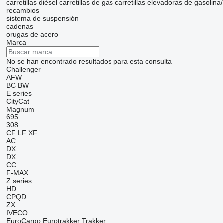
carretillas diésel
carretillas de gas
carretillas elevadoras de gasolina
recambios
sistema de suspensión
cadenas
orugas de acero
Marca
No se han encontrado resultados para esta consulta
Challenger
AFW
BC
BW
E series
CityCat
Magnum
695
308
CF
LF
XF
AC
DX
DX
CC
F-MAX
Z series
HD
CPQD
ZX
IVECO
EuroCargo
Eurotrakker
Trakker