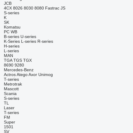
JCB
4CX
8026
8030
8080
Fastrac
JS
S-series
K
SK
Komatsu
PC
WB
B-series
U-series
K-Series
L-series
R-series
H-series
L-series
MAN
TGA
TGS
TGX
8690
9280
Mercedes-Benz
Actros
Atego
Axor
Unimog
T-series
Metrotrak
Mascott
Scania
S-series
TL
Laser
T-series
FM
Super
1501
SV