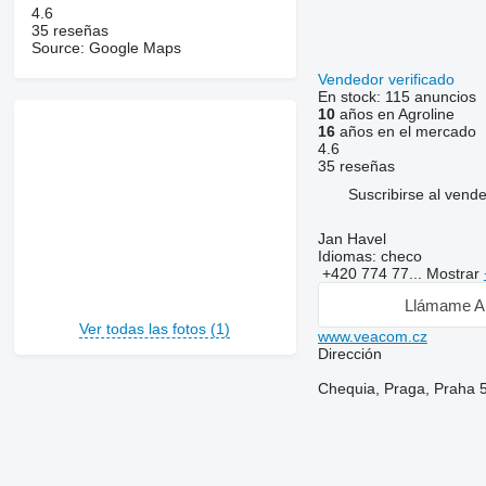
4.6
35 reseñas
Source: Google Maps
Vendedor verificado
En stock:
115 anuncios
10
años en Agroline
16
años en el mercado
4.6
35 reseñas
Suscribirse al vend
Jan Havel
Idiomas:
checo
+420 774 77...
Mostrar
Llámame A
Ver todas las fotos (1)
www.veacom.cz
Dirección
Chequia, Praga, Praha 5