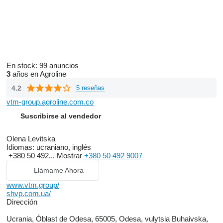
En stock:
99 anuncios
3
años en Agroline
4.2
5 reseñas
vtm-group.agroline.com.co
Suscribirse al vendedor
Olena Levitska
Idiomas:
ucraniano, inglés
+380 50 492...
Mostrar
+380 50 492 9007
Llámame Ahora
www.vtm.group/
shvp.com.ua/
Dirección
Ucrania, Óblast de Odesa, 65005, Odesa, vulytsia Buhaivska,