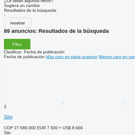
¿Le faltan algunos filtros?
Sugiera un cambio
Resultados de la búsqueda:
-
mostrar
89 anuncios:
Resultados de la búsqueda
Filtro
Clasificar
:
Fecha de publicación
Fecha de publicación
Más caro en parte superior
Menos caro en par
3
Silo
COP 27.580.000
EUR 7.500
≈ US$ 8.666
Silo