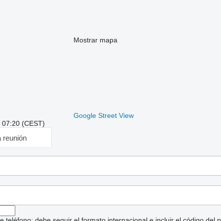
Mostrar mapa
Google Street View
: 07:20 (CEST)
a reunión
eléfono: debe seguir el formato internacional e incluir el código del p