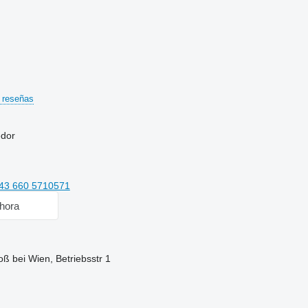
 reseñas
edor
43 660 5710571
hora
oß bei Wien, Betriebsstr 1