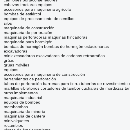
camiones portacontenedores
cabezas tractoras
equipos
accesorios para maquinaria agrícola
bombas de estiércol
equipos de procesamiento de semillas
silos
maquinaria de construcción
maquinaria de perforación
máquinas perforadoras
máquinas hincadoras
maquinaria para hormigón
bombas de hormigón
bombas de hormigón estacionarias
excavadoras
miniexcavadoras
excavadoras de cadenas
retroarañas
grúas
grúas móviles
equipos
accesorios para maquinaria de construcción
herramientas de perforación
tubos de perforación
barrenas para tierra
tuberías de revestimiento
martillos vibratorios
cortadores de tambor
cucharas de mordazas
ta
otros implementos
maquinaria industrial
equipos de bombeo
motobombas
maquinaria de minería
maquinaria de cantera
minivolquetes
recambios