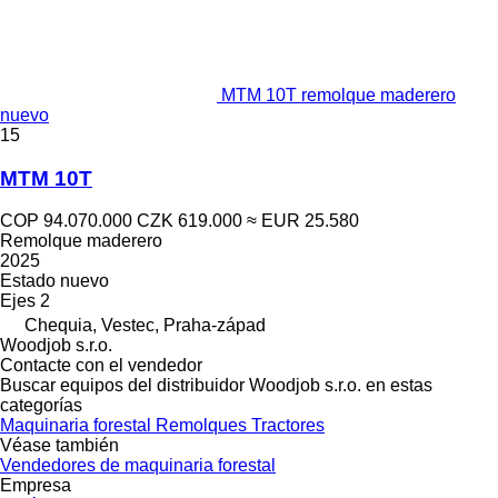
MTM 10T remolque maderero
nuevo
15
MTM 10T
COP 94.070.000
CZK 619.000
≈ EUR 25.580
Remolque maderero
2025
Estado
nuevo
Ejes
2
Chequia, Vestec, Praha-západ
Woodjob s.r.o.
Contacte con el vendedor
Buscar equipos del distribuidor Woodjob s.r.o. en estas
categorías
Maquinaria forestal
Remolques
Tractores
Véase también
Vendedores de maquinaria forestal
Empresa