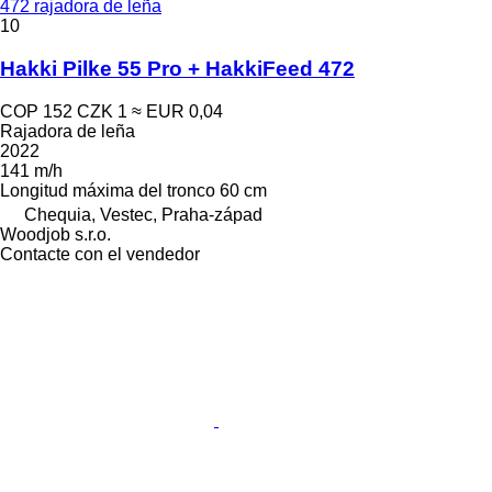
472 rajadora de leña
10
Hakki Pilke 55 Pro + HakkiFeed 472
COP 152
CZK 1
≈ EUR 0,04
Rajadora de leña
2022
141 m/h
Longitud máxima del tronco
60 cm
Chequia, Vestec, Praha-západ
Woodjob s.r.o.
Contacte con el vendedor