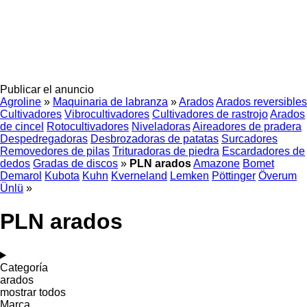
Publicar el anuncio
Agroline
»
Maquinaria de labranza
»
Arados
Arados reversibles
Cultivadores
Vibrocultivadores
Cultivadores de rastrojo
Arados
de cincel
Rotocultivadores
Niveladoras
Aireadores de pradera
Despedregadoras
Desbrozadoras de patatas
Surcadores
Removedores de pilas
Trituradoras de piedra
Escardadores de
dedos
Gradas de discos
»
PLN arados
Amazone
Bomet
Demarol
Kubota
Kuhn
Kverneland
Lemken
Pöttinger
Överum
Ünlü
»
PLN arados
Categoría
arados
mostrar todos
Marca