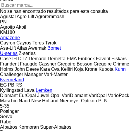
No se han encontrado resultados para esta consulta
Agristal
Agro-Lift
Agroremmash
PN
Agrotip
Akpil
KM180
Amazone
Cayron
Cayros
Teres
Tyrok
Asa-Lift
Atlas
Awemak
Bomet
U-series
Z-series
Case IH
DTZ
Demarol
Demetra
EMA
Einböck
Favorit
Fiskars
Frandent
Fraugde
Gassner
Gregoire Besson
Gregoire
Grimme
Holms
John Deere
Kara Ova
Kellfri
Koja
Krone
Kubota
Kuhn
Challenger
Manager
Vari-Master
Kverneland
EG
PB
RS
Kyllingstad
Lava
Lemken
Diamant
EurOpal
Juwel
Opal
VariDiamant
VariOpal
VarioPack
Maschio
Naud
New Holland
Niemeyer
Optikon
PLN
5-35
Pöttinger
Servo
Rabe
Albatros
Kormoran
Super-Albatros