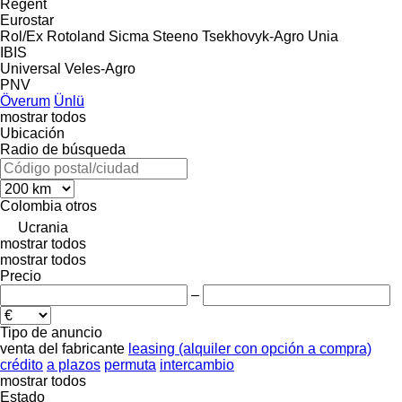
Regent
Eurostar
Rol/Ex
Rotoland
Sicma
Steeno
Tsekhovyk-Agro
Unia
IBIS
Universal
Veles-Agro
PNV
Överum
Ünlü
mostrar todos
Ubicación
Radio de búsqueda
Colombia
otros
Ucrania
mostrar todos
mostrar todos
Precio
–
Tipo de anuncio
venta
del fabricante
leasing (alquiler con opción a compra)
crédito
a plazos
permuta
intercambio
mostrar todos
Estado