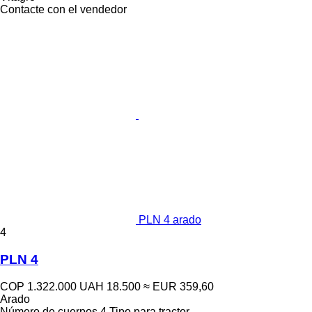
Contacte con el vendedor
PLN 4 arado
4
PLN 4
COP 1.322.000
UAH 18.500
≈ EUR 359,60
Arado
Número de cuerpos
4
Tipo
para tractor