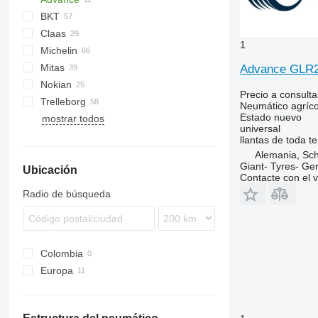
BKT
Claas
1
Michelin
Lexion
Cargo
550
270
4245
Mitas
Trion
2130
300
4255
Advance GLR21
Nokian
6175
4345
Precio a consulta
Trelleborg
6195 R
4355
W+
TM
TR
Neumático agríco
Estado
nuevo
mostrar todos
6215
universal
llantas de toda 
Alemania, Sc
Giant- Tyres- G
Ubicación
Contacte con el 
Radio de búsqueda
Colombia
Europa
Polonia
Alemania