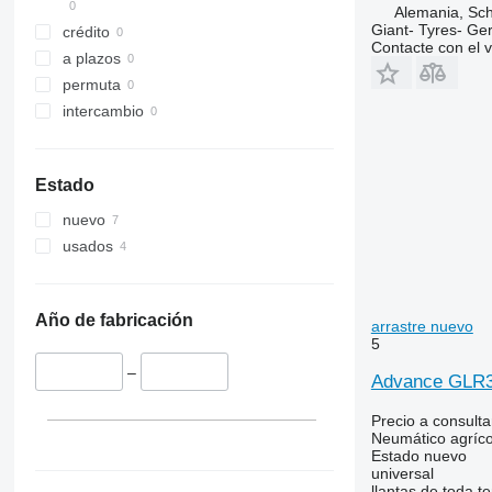
Alemania, Sc
Giant- Tyres- G
crédito
Contacte con el 
a plazos
permuta
intercambio
Estado
nuevo
usados
Año de fabricación
arrastre nuevo
5
–
Advance GLR
Precio a consulta
Neumático agríco
Estado
nuevo
universal
llantas de toda 