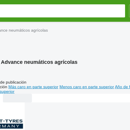
nce neumáticos agrícolas
:
Advance neumáticos agrícolas
de publicación
ción
Más caro en parte superior
Menos caro en parte superior
Año de f
superior