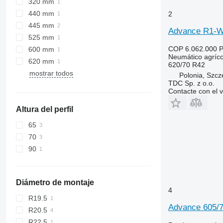
320 mm
440 mm
2
445 mm
Advance R1-W
525 mm
COP 6.062.000
P
600 mm
Neumático agríco
620 mm
620/70 R42
mostrar todos
Polonia, Szcz
TDC Sp. z o.o.
Contacte con el 
Altura del perfil
65
70
90
Diámetro de montaje
4
R19.5
Advance 605/7
R20.5
R22.5