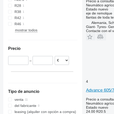
Precio a consulta
Neumático agríco
R28
Estado
nuevo
R38
eje de remolque
llantas de toda 
R42
Alemania, Sc
R46
Giant- Tyres- G
mostrar todos
Contacte con el 
Precio
–
4
Advance 605/
Tipo de anuncio
Precio a consulta
venta
Neumático agríco
del fabricante
Estado
nuevo
24.00 R20.5
leasing (alquiler con opción a compra)