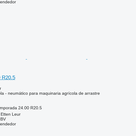
vendedor
 R20.5
r
la - neumático para maquinaria agrícola de arrastre
temporada
24.00 R20.5
 Etten Leur
 BV
vendedor