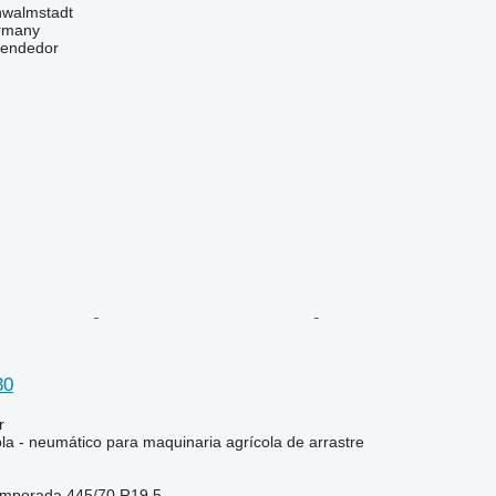
hwalmstadt
ermany
vendedor
30
r
la - neumático para maquinaria agrícola de arrastre
temporada
445/70 R19.5