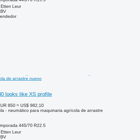
 Etten Leur
 BV
vendedor
ola de arrastre nuevo
 looks like XS profile
UR 850
≈ US$ 982,10
la - neumático para maquinaria agrícola de arrastre
temporada
445/70 R22.5
 Etten Leur
 BV