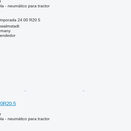
r
la - neumático para tractor
temporada
24.00 R20.5
hwalmstadt
ermany
vendedor
70R20.5
r
la - neumático para tractor