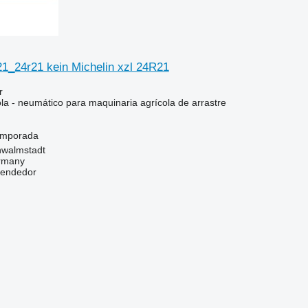
_24r21 kein Michelin xzl 24R21
r
la - neumático para maquinaria agrícola de arrastre
temporada
hwalmstadt
ermany
vendedor