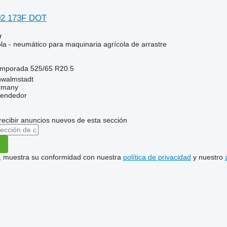
2 173F DOT
r
la - neumático para maquinaria agrícola de arrastre
temporada
525/65 R20.5
hwalmstadt
ermany
vendedor
recibir anuncios nuevos de esta sección
uí, muestra su conformidad con nuestra
política de privacidad
y nuestro