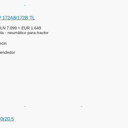
 172A8/172B TL
LN 7.099
≈ EUR 1.649
la - neumático para tractor
ecin
vendedor
0r20.5