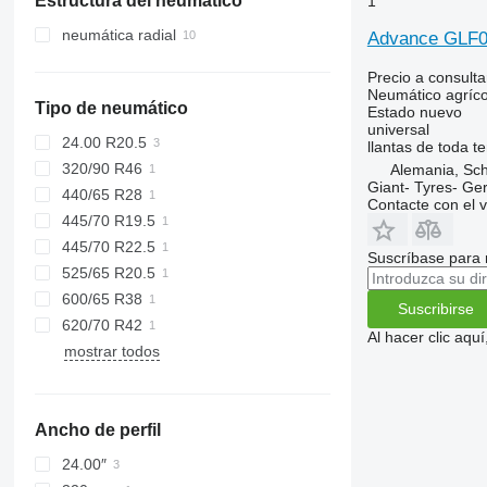
Estructura del neumático
1
Países Bajos
neumática radial
Advance GLF0
Precio a consulta
Neumático agríco
Tipo de neumático
Estado
nuevo
universal
24.00 R20.5
llantas de toda 
320/90 R46
Alemania, Sc
Giant- Tyres- G
440/65 R28
Contacte con el 
445/70 R19.5
445/70 R22.5
Suscríbase para 
525/65 R20.5
600/65 R38
Suscribirse
620/70 R42
Al hacer clic aq
mostrar todos
Ancho de perfil
24.00″