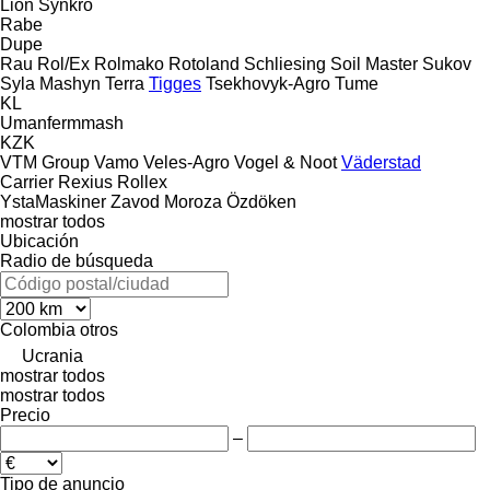
Lion
Synkro
Rabe
Dupe
Rau
Rol/Ex
Rolmako
Rotoland
Schliesing
Soil Master
Sukov
Syla Mashyn
Terra
Tigges
Tsekhovyk-Agro
Tume
KL
Umanfermmash
KZK
VTM Group
Vamo
Veles-Agro
Vogel & Noot
Väderstad
Carrier
Rexius
Rollex
YstaMaskiner
Zavod Moroza
Özdöken
mostrar todos
Ubicación
Radio de búsqueda
Colombia
otros
Ucrania
mostrar todos
mostrar todos
Precio
–
Tipo de anuncio