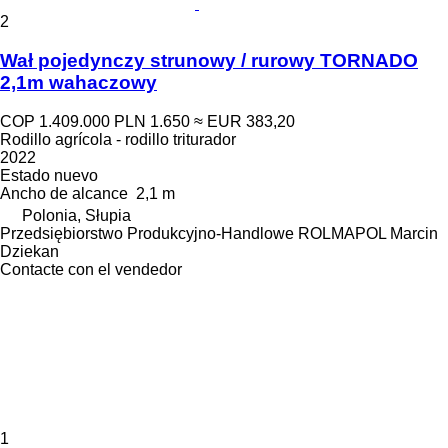
2
Wał pojedynczy strunowy / rurowy TORNADO
2,1m wahaczowy
COP 1.409.000
PLN 1.650
≈ EUR 383,20
Rodillo agrícola - rodillo triturador
2022
Estado
nuevo
Ancho de alcance
2,1 m
Polonia, Słupia
Przedsiębiorstwo Produkcyjno-Handlowe ROLMAPOL Marcin
Dziekan
Contacte con el vendedor
1