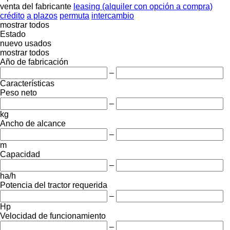
venta
del fabricante
leasing (alquiler con opción a compra)
crédito
a plazos
permuta
intercambio
mostrar todos
Estado
nuevo
usados
mostrar todos
Año de fabricación
–
Características
Peso neto
–
kg
Ancho de alcance
–
m
Capacidad
–
ha/h
Potencia del tractor requerida
–
Hp
Velocidad de funcionamiento
–