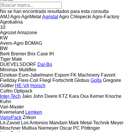
No se han encontrado resultados para esta consulta
AMJ Agro
AgriMetal
Agristal
Agro Chłopecki
Agro-Factory
Agrokalina
10
Agrozet
Amazone
KW
Avers-Agro
BOMAG
BW
Berti
Bremer
Brix
Case IH
Tiger Mate
DUEVELSDORF
Dal-Bo
Minimax
Multiflex
Dziekan
Euro-Jabelmann
Expom
FK Machinery
Favorit
Fiellday
Flexi-Coil
Fliegl
Fortschritt
Globus
Golta
Gregoire
Güttler
HE-VA
Horsch
Cultro
Optipack
Inter-Tech
Jako
John Deere
KTZ
Kara Ova
Kerner
Knoche
Kuhn
Vari-Master
Kverneland
Lemken
VarioPack
Zirkon
Lit-Zavod
Los Antonios
Mandam
Mark
Metal-Technik
Meyer
Moschner
Multiva
Niemeyer
Oscar
PC
Pöttinger