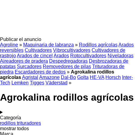
Publicar el anuncio
Agroline
»
Maquinaria de labranza
»
Rodillos agrícolas
Arados
reversibles
Cultivadores
Vibrocultivadores
Cultivadores de
rastrojo
Arados de cincel
Arados
Rotocultivadores
Niveladoras
Aireadores de pradera
Despedregadoras
Desbrozadoras de
patatas
Surcadores
Removedores de pilas
Trituradoras de
piedra
Escardadores de dedos
»
Agrokalina rodillos
agrícolas
Agristal
Amazone
Dal-Bo
Golta
HE-VA
Horsch
Inter-
Tech
Lemken
Tigges
Väderstad
»
Agrokalina rodillos agrícolas
Categoría
rodillos trituradores
mostrar todos
Marca