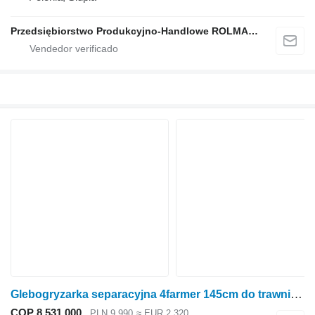
Przedsiębiorstwo Produkcyjno-Handlowe ROLMAPOL Marcin Dziekan
Glebogryzarka separacyjna 4farmer 145cm do trawników
COP 8.531.000
PLN 9.990
≈ EUR 2.320