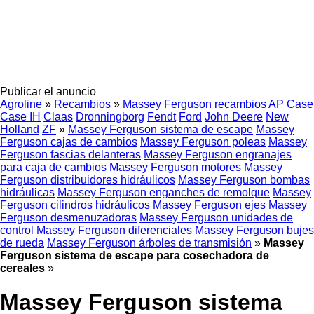
Publicar el anuncio
Agroline
»
Recambios
»
Massey Ferguson recambios
AP
Case
Case IH
Claas
Dronningborg
Fendt
Ford
John Deere
New
Holland
ZF
»
Massey Ferguson sistema de escape
Massey
Ferguson cajas de cambios
Massey Ferguson poleas
Massey
Ferguson fascias delanteras
Massey Ferguson engranajes
para caja de cambios
Massey Ferguson motores
Massey
Ferguson distribuidores hidráulicos
Massey Ferguson bombas
hidráulicas
Massey Ferguson enganches de remolque
Massey
Ferguson cilindros hidráulicos
Massey Ferguson ejes
Massey
Ferguson desmenuzadoras
Massey Ferguson unidades de
control
Massey Ferguson diferenciales
Massey Ferguson bujes
de rueda
Massey Ferguson árboles de transmisión
»
Massey
Ferguson sistema de escape para cosechadora de
cereales
»
Massey Ferguson sistema