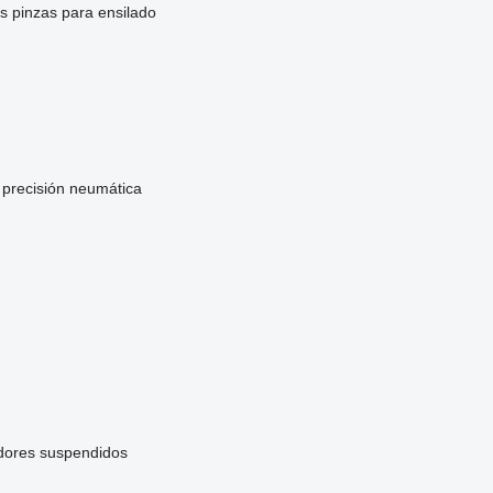
es
pinzas para ensilado
precisión neumática
adores suspendidos