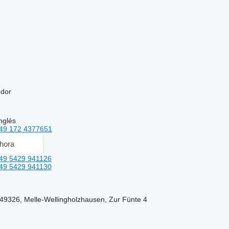
edor
nglés
49 172 4377651
hora
49 5429 941126
49 5429 941130
 49326, Melle-Wellingholzhausen, Zur Fünte 4