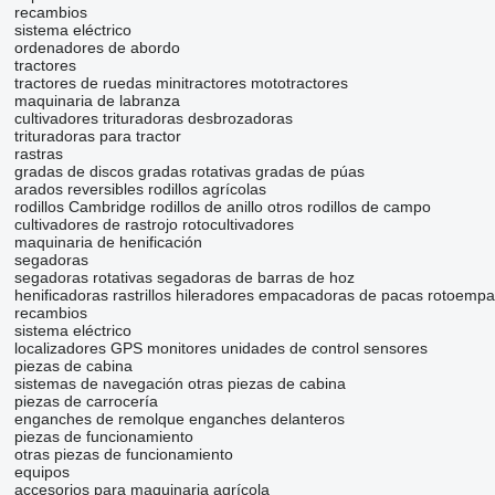
recambios
sistema eléctrico
ordenadores de abordo
tractores
tractores de ruedas
minitractores
mototractores
maquinaria de labranza
cultivadores
trituradoras desbrozadoras
trituradoras para tractor
rastras
gradas de discos
gradas rotativas
gradas de púas
arados reversibles
rodillos agrícolas
rodillos Cambridge
rodillos de anillo
otros rodillos de campo
cultivadores de rastrojo
rotocultivadores
maquinaria de henificación
segadoras
segadoras rotativas
segadoras de barras de hoz
henificadoras
rastrillos hileradores
empacadoras de pacas
rotoempa
recambios
sistema eléctrico
localizadores GPS
monitores
unidades de control
sensores
piezas de cabina
sistemas de navegación
otras piezas de cabina
piezas de carrocería
enganches de remolque
enganches delanteros
piezas de funcionamiento
otras piezas de funcionamiento
equipos
accesorios para maquinaria agrícola