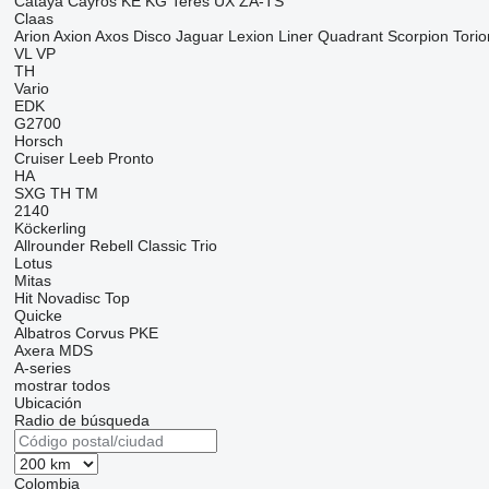
Cataya
Cayros
KE
KG
Teres
UX
ZA-TS
Claas
Arion
Axion
Axos
Disco
Jaguar
Lexion
Liner
Quadrant
Scorpion
Torio
VL
VP
TH
Vario
EDK
G2700
Horsch
Cruiser
Leeb
Pronto
HA
SXG
TH
TM
2140
Köckerling
Allrounder
Rebell Classic
Trio
Lotus
Mitas
Hit
Novadisc
Top
Quicke
Albatros
Corvus
PKE
Axera
MDS
A-series
mostrar todos
Ubicación
Radio de búsqueda
Colombia