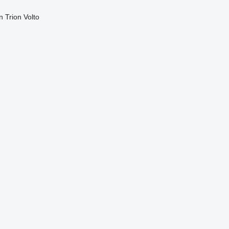
n
Trion
Volto