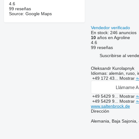
4.6
99 reseñas
Source: Google Maps
Vendedor verificado
En stock:
246 anuncios
10
años en Agroline
4.6
99 reseñas
Suscribirse al vend
Oleksandr Kurolapnyk
Idiomas:
alemán, ruso, i
+49 172 43...
Mostrar
+
Llámame A
+49 5429 9...
Mostrar
+
+49 5429 9...
Mostrar
+
www.saltenbrock.de
Dirección
Alemania, Baja Sajonia,