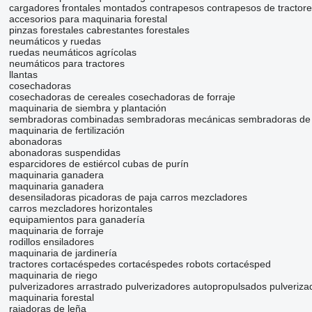
cargadores frontales montados
contrapesos
contrapesos de tractor
accesorios para maquinaria forestal
pinzas forestales
cabrestantes forestales
neumáticos y ruedas
ruedas
neumáticos agrícolas
neumáticos para tractores
llantas
cosechadoras
cosechadoras de cereales
cosechadoras de forraje
maquinaria de siembra y plantación
sembradoras combinadas
sembradoras mecánicas
sembradoras de 
maquinaria de fertilización
abonadoras
abonadoras suspendidas
esparcidores de estiércol
cubas de purín
maquinaria ganadera
maquinaria ganadera
desensiladoras
picadoras de paja
carros mezcladores
carros mezcladores horizontales
equipamientos para ganadería
maquinaria de forraje
rodillos ensiladores
maquinaria de jardinería
tractores cortacéspedes
cortacéspedes
robots cortacésped
maquinaria de riego
pulverizadores arrastrado
pulverizadores autopropulsados
pulveriz
maquinaria forestal
rajadoras de leña