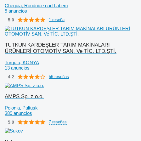
Chequia, Roudnice nad Labem
9 anuncios
5.0
1 reseña
TUTKUN KARDEŞLER TARIM MAKİNALARI
ÜRÜNLERİ OTOMOTİV SAN. Ve TİC. LTD.ŞTİ.
Turquía, KONYA
13 anuncios
4.2
56 reseñas
AMPS Sp. z o.o.
Polonia, Pułtusk
389 anuncios
5.0
7 reseñas