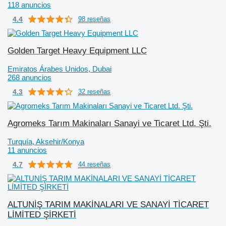
118 anuncios
4.4
98 reseñas
Golden Target Heavy Equipment LLC
Emiratos Árabes Unidos, Dubai
268 anuncios
4.3
32 reseñas
Agromeks Tarım Makinaları Sanayi ve Ticaret Ltd. Şti.
Turquía, Aksehir/Konya
11 anuncios
4.7
44 reseñas
ALTUNİŞ TARIM MAKİNALARI VE SANAYİ TİCARET
LİMİTED ŞİRKETİ