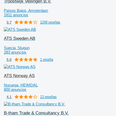
Troostwijk Veilingen B.V.
Países Bajos, Amsterdam
1811 anuncios
3.7
1249 reseñas
ATS Sweden AB
Suecia, Stugun
283 anuncios
5.0
1 reseña
ATS Norway AS
Noruega, HEIMDAL
800 anuncios
4.1
13 reseñas
B-tham Trade & Consultancy B.V.