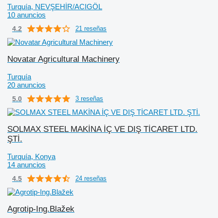
Turquía, NEVŞEHİR/ACIGÖL
10 anuncios
4.2
21 reseñas
Novatar Agricultural Machinery
Turquía
20 anuncios
5.0
3 reseñas
SOLMAX STEEL MAKİNA İÇ VE DIŞ TİCARET LTD.
ŞTİ.
Turquía, Konya
14 anuncios
4.5
24 reseñas
Agrotip-Ing.Blažek