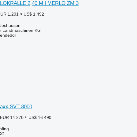
SILOKRALLE 2,40 M | MERLO ZM 3
UR 1.291
≈ US$ 1.492
ldeshausen
er Landmaschinen KG
vendedor
maxx SVT 3000
EUR 14.270
≈ US$ 16.490
pfing
KG