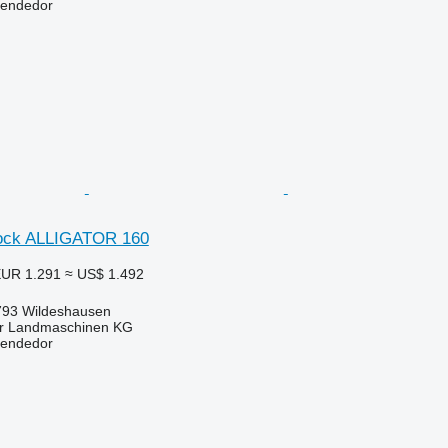
vendedor
ock ALLIGATOR 160
UR 1.291
≈ US$ 1.492
793 Wildeshausen
er Landmaschinen KG
vendedor