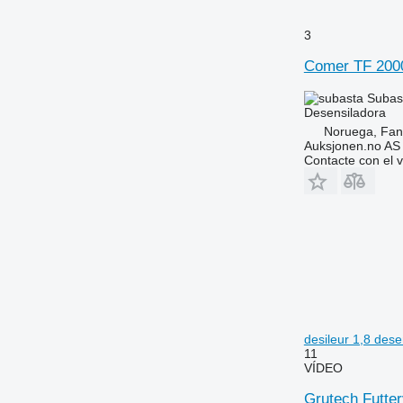
3
Comer TF 200
Subas
Desensiladora
Noruega, Fa
Auksjonen.no AS
Contacte con el 
desileur 1,8 des
11
VÍDEO
Grutech Futter