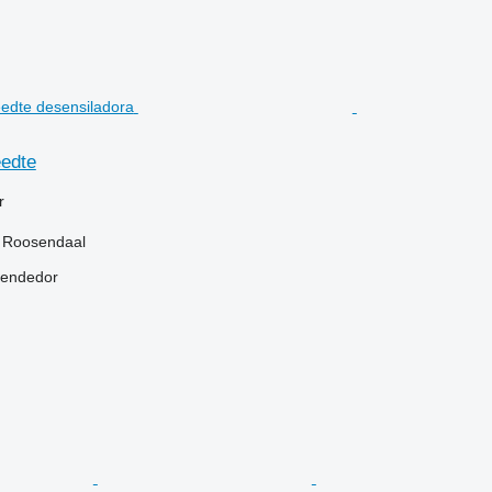
eedte
r
, Roosendaal
vendedor