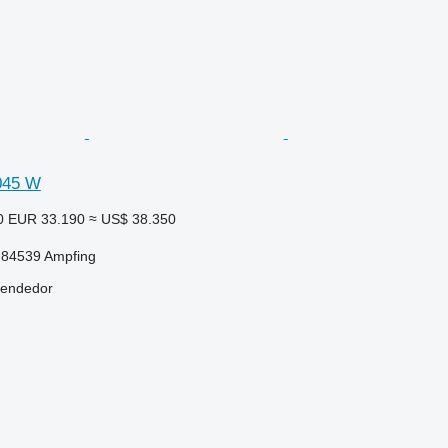
045 W
0
EUR 33.190
≈ US$ 38.350
-84539 Ampfing
vendedor