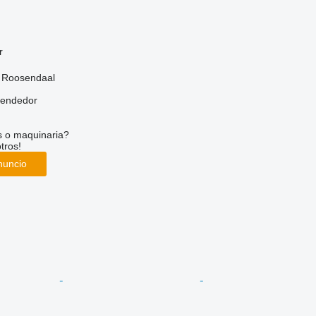
r
, Roosendaal
vendedor
s o maquinaria?
tros!
nuncio