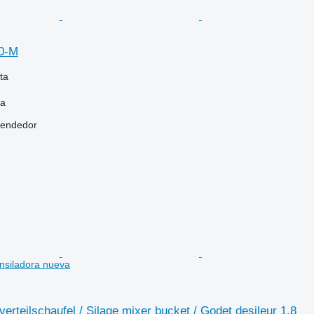
0-M
ta
na
vendedor
ensiladora nueva
verteilschaufel / Silage mixer bucket / Godet desileur 1,8