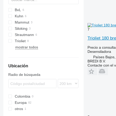
BvL
Kuhn
Mammut
Primor
Siloking
RBK
7
Strautmann
Silokamm
Trioliet 180 br
Trioliet
mostrar todos
TU
Precio a consulta
Desensiladora
Países Bajos
BREDI B.V.
Contacte con el 
Ubicación
Radio de búsqueda
Colombia
Europa
otros
Alemania
Países Bajos
Ucrania