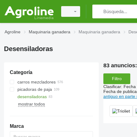
Agroline
Maquinaria ganadera
Maquinaria ganadera
Dese
Desensiladoras
83 anuncios
Categoría
Filtro
carros mezcladores
Clasificar
:
Fecha 
picadoras de paja
carros mezcladores verticales
Fecha de publica
antiguo en parte 
desensiladoras
mezcladores autopropulsados
mostrar todos
carros mezcladores horizontales
Marca