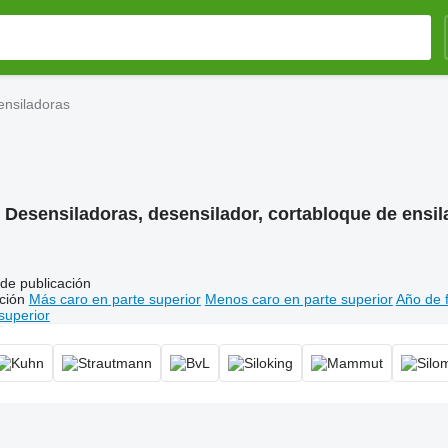
nsiladoras
:
Desensiladoras, desensilador, cortabloque de ensi
de publicación
ción
Más caro en parte superior
Menos caro en parte superior
Año de f
superior