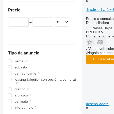
6
Francia
Trioliet TU 170
Precio
Noruega
Polonia
Precio a consulta
–
Desensiladora
Suecia
Países Bajos
Lituania
BREDI B.V.
Dinamarca
Contacte con el 
mostrar todos
¿Vende vehículo
¡Hagalo con noso
Tipo de anuncio
Publicar el a
venta
subasta
del fabricante
leasing (alquiler con opción a compra)
crédito
a plazos
permuta
desensiladora
intercambio
8