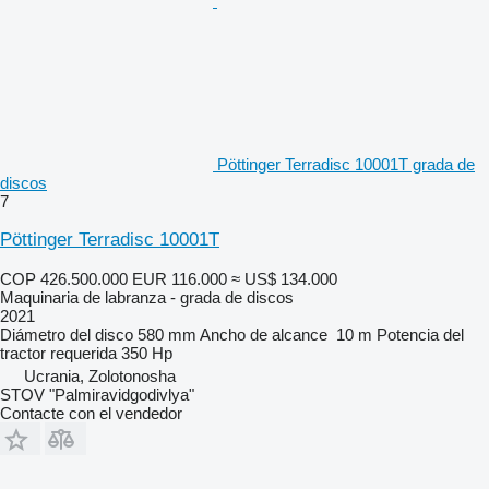
Pöttinger Terradisc 10001T grada de
discos
7
Pöttinger Terradisc 10001T
COP 426.500.000
EUR 116.000
≈ US$ 134.000
Maquinaria de labranza - grada de discos
2021
Diámetro del disco
580 mm
Ancho de alcance
10 m
Potencia del
tractor requerida
350 Hp
Ucrania, Zolotonosha
STOV "Palmiravidgodivlya"
Contacte con el vendedor