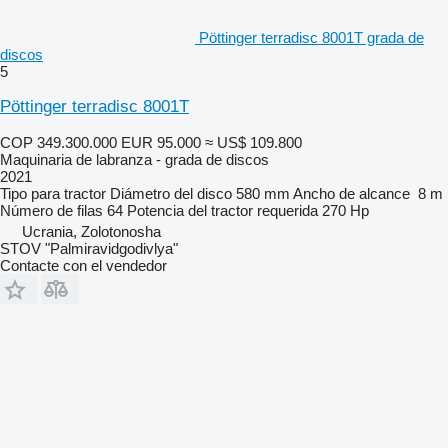
Pöttinger terradisc 8001T grada de
discos
5
Pöttinger terradisc 8001T
COP 349.300.000
EUR 95.000
≈ US$ 109.800
Maquinaria de labranza - grada de discos
2021
Tipo
para tractor
Diámetro del disco
580 mm
Ancho de alcance
8 m
Número de filas
64
Potencia del tractor requerida
270 Hp
Ucrania, Zolotonosha
STOV "Palmiravidgodivlya"
Contacte con el vendedor