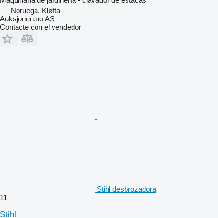
Maquinaria de jardinería - clavador de estacas
Noruega, Kløfta
Auksjonen.no AS
Contacte con el vendedor
Stihl desbrozadora
11
Stihl