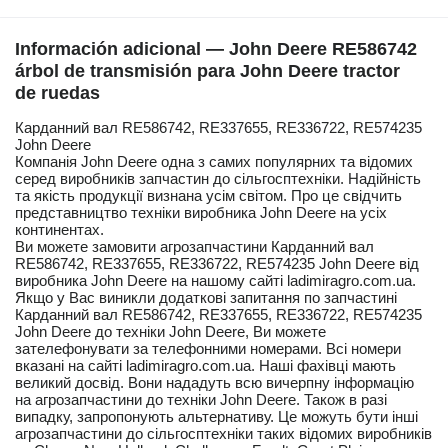
Información adicional — John Deere RE586742
árbol de transmisión para John Deere tractor
de ruedas
Карданний вал RE586742, RE337655, RE336722, RE574235
John Deere
Компанія John Deere одна з самих популярних та відомих
серед виробників запчастин до сільгосптехніки. Надійність
та якість продукції визнана усім світом. Про це свідчить
представництво техніки виробника John Deere на усіх
континентах.
Ви можете замовити агрозапчастини Карданний вал
RE586742, RE337655, RE336722, RE574235 John Deere від
виробника John Deere на нашому сайті ladimiragro.com.ua.
Якщо у Вас виникли додаткові запитання по запчастині
Карданний вал RE586742, RE337655, RE336722, RE574235
John Deere до техніки John Deere, Ви можете
зателефонувати за телефонними номерами. Всі номери
вказані на сайті ladimiragro.com.ua. Наші фахівці мають
великий досвід. Вони нададуть всю вичерпну інформацію
на агрозапчастини до техніки John Deere. Також в разі
випадку, запропонують альтернативу. Це можуть бути інші
агрозапчастини до сільгосптехніки таких відомих виробників