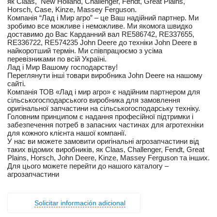
як Claas, New Holland, Challenger, Fendt, Great Plains,
Horsch, Case, Kinze, Massey Ferguson.
Компанія “Лад і Мир агро” – це Ваш надійний партнер. Ми
зробимо все можливе і неможливе. Ми якомога швидко
доставимо до Вас Карданний вал RE586742, RE337655,
RE336722, RE574235 John Deere до техніки John Deere в
найкоротший термін. Ми співпрацюємо з усіма
перевізниками по всій Україні.
Лад і Мир Вашому господарству!
Переглянути інші товари виробника John Deere на нашому
сайті.
Компанія ТОВ «Лад і мир агро» є надійним партнером для
сільськогосподарського виробника для замовлення
оригінальної запчастини на сільськогосподарську техніку.
Головним принципом є надання професійної підтримки і
забезпечення потреб в запасних частинах для агротехніки
для кожного клієнта нашої компанії.
У нас ви можете замовити оригінальні агрозапчастини від
таких відомих виробників, як Claas, Challenger, Fendt, Great
Plains, Horsch, John Deere, Kinze, Massey Ferguson та інших.
Для цього можете перейти до нашого каталогу –
агрозапчастини
Solicitar información adicional