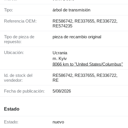
Tipo:
árbol de transmisión
Referencia OEM:
RE586742, RE337655, RE336722,
RE574235
Tipo de pieza de
pieza de recambio original
repuesto:
Ubicación:
Ucrania
m. Kyiv
8066 km to "United States/Columbus"
Id. de stock del
RE586742, RE337655, RE336722,
vendedor:
RE
Fecha de publicación:
5/08/2026
Estado
Estado:
nuevo