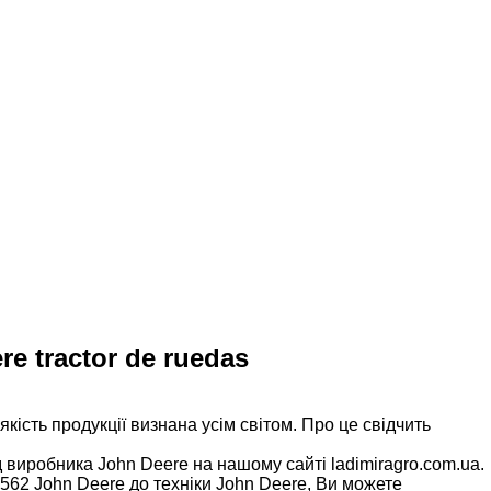
e tractor de ruedas
кість продукції визнана усім світом. Про це свідчить
иробника John Deere на нашому сайті ladimiragro.com.ua.
62 John Deere до техніки John Deere, Ви можете