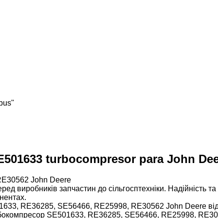
bus"
E501633 turbocompresor para John Deer
RE30562 John Deere
ед виробників запчастин до сільгосптехніки. Надійність та я
нентах.
33, RE36285, SE56466, RE25998, RE30562 John Deere від в
рбокомпресор SE501633, RE36285, SE56466, RE25998, RE305