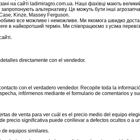
ні на сайті ladimiragro.com.ua. Наші фахівці мають велик
, запропонують альтернативу. Це можуть бути інші агрозапча
 Case, Kinze, Massey Ferguson.
 зробимо все можливе і неможливе. Ми якомога швидко дос
re в найкоротший термін. Ми співпрацюємо з усіма перевізн
айті.
 detalles directamente con el vendedor.
contacto con el verdadero vendedor. Recopile toda la informació
pecha, infórmenos mediante el formulario de comentarios y s
tas de venta para ver cuál es el precio medio del equipo elegid
de precio significativa puede conllevar a defectos ocultos o a u
 de equipos similares.