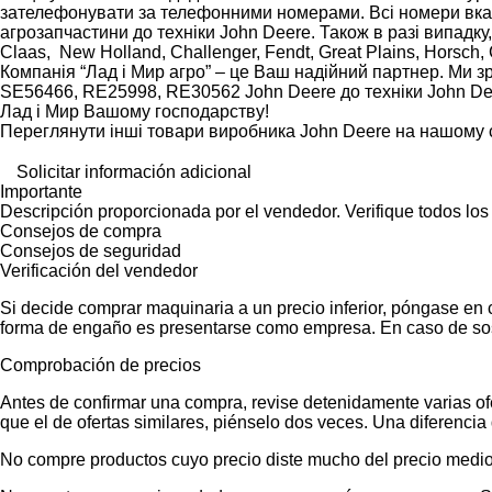
зателефонувати за телефонними номерами. Всі номери вказа
агрозапчастини до техніки John Deere. Також в разі випадку
Claas, New Holland, Challenger, Fendt, Great Plains, Horsch,
Компанія “Лад і Мир агро” – це Ваш надійний партнер. Ми
SE56466, RE25998, RE30562 John Deere до техніки John Dee
Лад і Мир Вашому господарству!
Переглянути інші товари виробника John Deere на нашому с
Solicitar información adicional
Importante
Descripción proporcionada por el vendedor. Verifique todos los
Consejos de compra
Consejos de seguridad
Verificación del vendedor
Si decide comprar maquinaria a un precio inferior, póngase en 
forma de engaño es presentarse como empresa. En caso de sos
Comprobación de precios
Antes de confirmar una compra, revise detenidamente varias ofer
que el de ofertas similares, piénselo dos veces. Una diferencia 
No compre productos cuyo precio diste mucho del precio medio