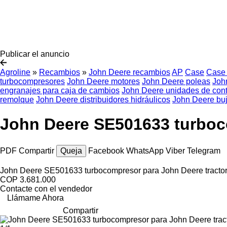
Publicar el anuncio
Agroline
»
Recambios
»
John Deere recambios
AP
Case
Case
turbocompresores
John Deere motores
John Deere poleas
Joh
engranajes para caja de cambios
John Deere unidades de cont
remolque
John Deere distribuidores hidráulicos
John Deere bu
John Deere SE501633 turboco
PDF
Compartir
Queja
Facebook
WhatsApp
Viber
Telegram
John Deere SE501633 turbocompresor para John Deere tractor
COP 3.681.000
Contacte con el vendedor
Llámame Ahora
Compartir