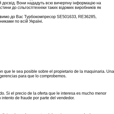
ий досвід. Вони нададуть всю вичерпну інформацію на
стини до сільгосптехніки таких відомих виробників як
тавимо до Вас Турбокомпресор SE501633, RE36285,
иками по всій Україні.
n que le sea posible sobre el propietario de la maquinaria. Una
ugerencias para que lo comprobemos.
o. Si el precio de la oferta que le interesa es mucho menor
n intento de fraude por parte del vendedor.