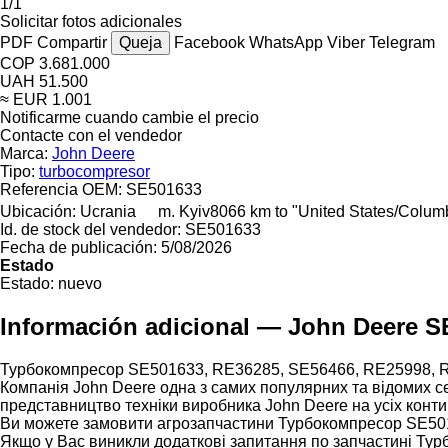
1/1
Solicitar fotos adicionales
PDF
Compartir
Queja
Facebook
WhatsApp
Viber
Telegram
COP 3.681.000
UAH 51.500
≈ EUR 1.001
Notificarme cuando cambie el precio
Contacte con el vendedor
Marca:
John Deere
Tipo:
turbocompresor
Referencia OEM:
SE501633
Ubicación:
Ucrania
m. Kyiv
8066 km to "United States/Colum
Id. de stock del vendedor:
SE501633
Fecha de publicación:
5/08/2026
Estado
Estado:
nuevo
Información adicional — John Deere S
Турбокомпресор SE501633, RE36285, SE56466, RE25998, 
Компанія John Deere одна з самих популярних та відомих сер
представництво техніки виробника John Deere на усіх конти
Ви можете замовити агрозапчастини Турбокомпресор SE5016
Якщо у Вас виникли додаткові запитання по запчастині Ту