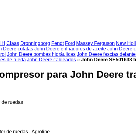
 IH
Claas
Dronningborg
Fendt
Ford
Massey Ferguson
New Hol
n Deere culatas
John Deere enfriadores de aceite
John Deere c
rol
John Deere bombas hidráulicas
John Deere fascias delante
jes de rueda
John Deere cableados
»
John Deere SE501633 t
mpresor para John Deere tra
 de ruedas