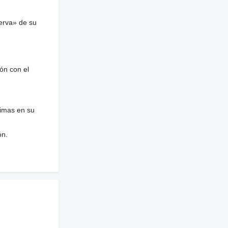
erva» de su
ón con el
nimas en su
ón.