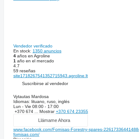
Vendedor verificado
En stock:
1350 anuncios
4
años en Agroline
1
año en el mercado
4.7
59 reseñas
site1718267541352715943.agroline.lt
Suscribirse al vendedor
Vytautas Mardosa
Idiomas:
lituano, ruso, inglés
Lun - Vie
08:00 - 17:00
+370 674 ...
Mostrar
+370 674 23355
Llámame Ahora
www.facebook.com/Fomisas-Forestry-spares-22617336441488
fomisas.com/