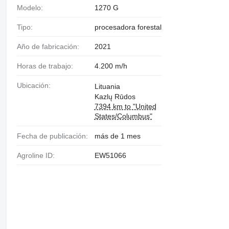
Modelo:
1270 G
Tipo:
procesadora forestal
Año de fabricación:
2021
Horas de trabajo:
4.200 m/h
Ubicación:
Lituania
Kazlų Rūdos
7394 km to "United
States/Columbus"
Fecha de publicación:
más de 1 mes
Agroline ID:
EW51066